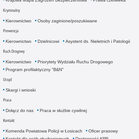
Krajowa Mapa Zagrożeń Bezpieczeństwa
Prawa człowieka
Kryminalny
Kierownictwo
Osoby zaginione/poszukiwane
Prewencja
Kierownictwo
Dzielnicowi
Asystent ds. Nieletnich i Patologii
Ruch Drogowy
Kierownictwo
Priorytety Wydziału Ruchu Drogowego
Program profilaktyczny "B&N"
Urząd
Skargi i wnioski
Praca
Dołącz do nas
Praca w służbie cywilnej
Kontakt
Komenda Powiatowa Policji w Łosicach
Oficer prasowy
Kontakt dla osób głuchoniemych
Dostępność KPP