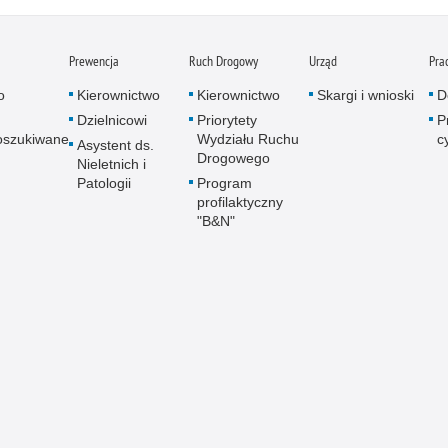
Prewencja
Ruch Drogowy
Urząd
Pra
o
Kierownictwo
Kierownictwo
Skargi i wnioski
D
Dzielnicowi
Priorytety
P
oszukiwane
Wydziału Ruchu
c
Asystent ds.
Drogowego
Nieletnich i
Patologii
Program
profilaktyczny
"B&N"