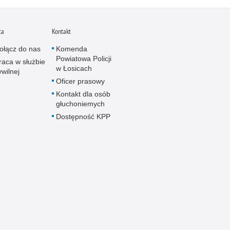
ca
Kontakt
ołącz do nas
Komenda
Powiatowa Policji
raca w służbie
w Łosicach
ywilnej
Oficer prasowy
Kontakt dla osób
głuchoniemych
Dostępność KPP