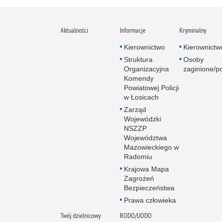
Aktualności
Informacje
Kryminalny
Kierownictwo
Kierownictw
Struktura
Osoby
Organizacyjna
zaginione/p
Komendy
Powiatowej Policji
w Łosicach
Zarząd
Wojewódzki
NSZZP
Województwa
Mazowieckiego w
Radomiu
Krajowa Mapa
Zagrożeń
Bezpieczeństwa
Prawa człowieka
Twój dzielnicowy
RODO/UODO