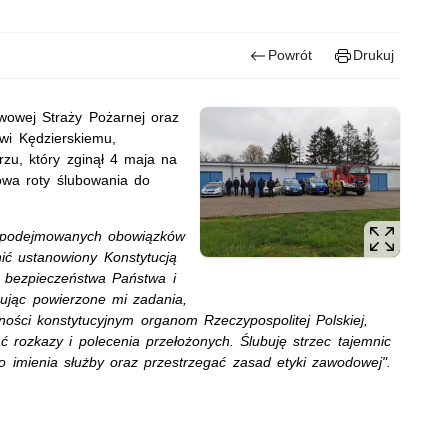
Powrót
Drukuj
twowej Straży Pożarnej oraz
owi Kędzierskiemu,
rzu, który zginął 4 maja na
łowa roty ślubowania do
om podejmowanych obowiązków
onić ustanowiony Konstytucją
c bezpieczeństwa Państwa i
ując powierzone mi zadania,
ności konstytucyjnym organom Rzeczypospolitej Polskiej,
 rozkazy i polecenia przełożonych. Ślubuję strzec tajemnic
o imienia służby oraz przestrzegać zasad etyki zawodowej".