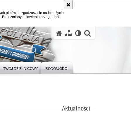
ych plików, to zgadzasz się na ich użycie
. Brak zmiany ustawienia przeglądarki
otwórz wysz
TWÓJ DZIELNICOWY
RODO/UODO
Aktualności