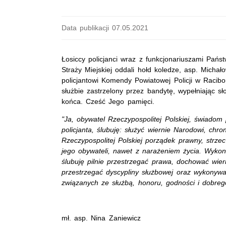
Data publikacji 07.05.2021
Łosiccy policjanci wraz z funkcjonariuszami Pańs
Straży Miejskiej oddali hołd koledze, asp. Michał
policjantowi Komendy Powiatowej Policji w Racibo
służbie zastrzelony przez bandytę, wypełniając s
końca. Cześć Jego pamięci.
"Ja, obywatel Rzeczypospolitej Polskiej, świad
policjanta, ślubuję: służyć wiernie Narodowi, chr
Rzeczypospolitej Polskiej porządek prawny, strze
jego obywateli, nawet z narażeniem życia. Wykon
ślubuję pilnie przestrzegać prawa, dochować wier
przestrzegać dyscypliny służbowej oraz wykonywać
związanych ze służbą, honoru, godności i dobreg
mł. asp. Nina Zaniewicz