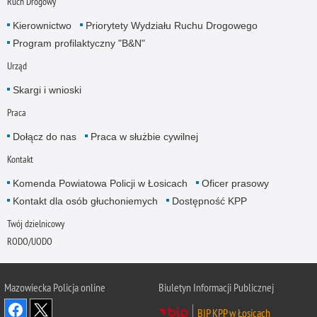
Ruch Drogowy
Kierownictwo
Priorytety Wydziału Ruchu Drogowego
Program profilaktyczny "B&N"
Urząd
Skargi i wnioski
Praca
Dołącz do nas
Praca w służbie cywilnej
Kontakt
Komenda Powiatowa Policji w Łosicach
Oficer prasowy
Kontakt dla osób głuchoniemych
Dostępność KPP
Twój dzielnicowy
RODO/UODO
Mazowiecka Policja online
Biuletyn Informacji Publicznej
BIP KPP w Łosicach