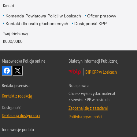
Kontakt
Komenda Powiatowa Policji w Łosicach
Oficer prasowy
Kontakt dla osób głuchoniemych
Dostępność KPP
Twój dzielnicowy
RODO/UODO
Mazowiecka Policja online
Biuletyn Informacji Publicznej
BIP KPP w Łosicach
Redakcja serwisu
Nota prawna
Chcesz wykorzystać materiał
Kontakt z redakcją
z serwisu KPP w Łosicach.
Dostępność
Zapoznaj się z zasadami
Deklaracja dostępności
Polityka prywatności
Inne wersje portalu