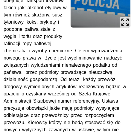
obejmuje transport towarów
takich jak: alkohol etylowy w
tym również skażony, susz
tytoniowy, koks, brykiety i
podobne paliwa stałe z
węgla i torfu oraz produkty
rafinacji ropy naftowej,
chemikalia i wyroby chemiczne. Celem wprowadzenia
nowego prawa w życie jest wyeliminowanie nadużyć
związanych wyłudzeniami nienależnego podatku od
państwa przez podmioty prowadzące nieuczciwą
działalność gospodarczą. Od teraz każdy przewóz
drogowy wymienionych artykułów realizowany będzie w
oparciu o uzyskany wcześniej od Szefa Krajowej
Administracji Skarbowej numer referencyjny. Ustawa
precyzuje obowiązki jakie mają podmioty wysyłające,
odbierające oraz przewoźnicy przed rozpoczęciem
przewozu. Kierowcy którzy nie będą stosować się do
nowych wytycznych zawartych w ustawie, w tym nie