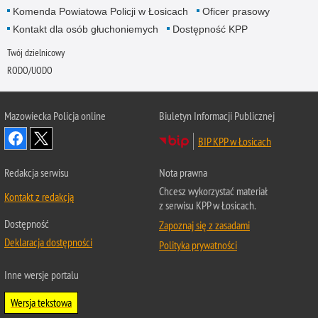
Komenda Powiatowa Policji w Łosicach
Oficer prasowy
Kontakt dla osób głuchoniemych
Dostępność KPP
Twój dzielnicowy
RODO/UODO
Mazowiecka Policja online
Biuletyn Informacji Publicznej
BIP KPP w Łosicach
Redakcja serwisu
Nota prawna
Chcesz wykorzystać materiał
Kontakt z redakcją
z serwisu KPP w Łosicach.
Dostępność
Zapoznaj się z zasadami
Deklaracja dostępności
Polityka prywatności
Inne wersje portalu
Wersja tekstowa