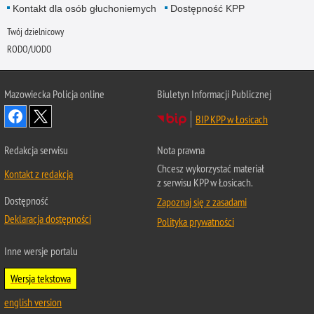
Kontakt dla osób głuchoniemych
Dostępność KPP
Twój dzielnicowy
RODO/UODO
Mazowiecka Policja online
Biuletyn Informacji Publicznej
BIP KPP w Łosicach
Redakcja serwisu
Nota prawna
Chcesz wykorzystać materiał
Kontakt z redakcją
z serwisu KPP w Łosicach.
Dostępność
Zapoznaj się z zasadami
Deklaracja dostępności
Polityka prywatności
Inne wersje portalu
Wersja tekstowa
english version