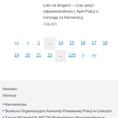
Lato na drogach – czas pasji i
odpowiedzialności. Apel Policji o
rozwagę za kierownicą
25.06.2025
<<
<
1
...
14
15
16
17
18
19
20
21
22
...
125
>
>>
Aktualności
Informacje
Kierownictwo
Struktura Organizacyjna Komendy Powiatowej Policji w Łosicach
Zarząd Wojewódzki NSZZP Województwa Mazowieckiego w