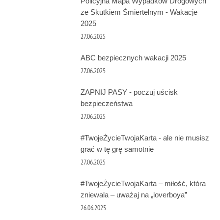
Policyjna Mapa Wypadków Drogowych
ze Skutkiem Śmiertelnym - Wakacje
2025
27.06.2025
ABC bezpiecznych wakacji 2025
27.06.2025
ZAPNIJ PASY - poczuj uścisk
bezpieczeństwa
27.06.2025
#TwojeŻycieTwojaKarta - ale nie musisz
grać w tę grę samotnie
27.06.2025
#TwojeŻycieTwojaKarta – miłość, która
zniewala – uważaj na „loverboya”
26.06.2025