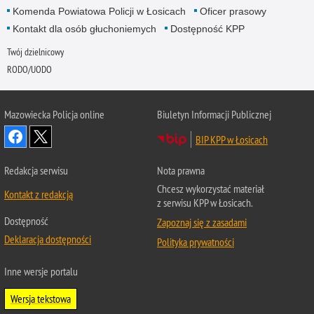
Komenda Powiatowa Policji w Łosicach
Oficer prasowy
Kontakt dla osób głuchoniemych
Dostępność KPP
Twój dzielnicowy
RODO/UODO
Mazowiecka Policja online
Biuletyn Informacji Publicznej
BIP KPP w Łosicach
Redakcja serwisu
Nota prawna
Chcesz wykorzystać materiał
Kontakt z redakcją
z serwisu KPP w Łosicach.
Dostępność
Zapoznaj się z zasadami
Deklaracja dostępności
Polityka prywatności
Inne wersje portalu
Wersja tekstowa