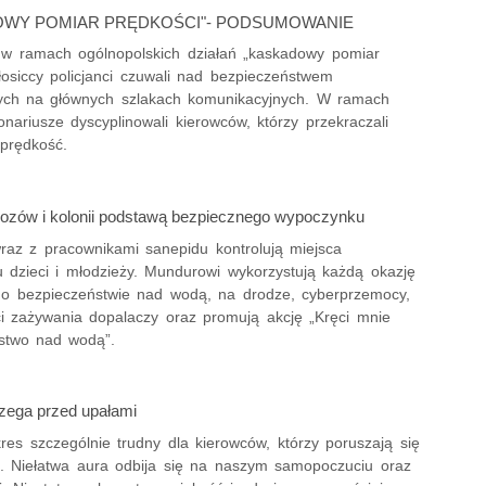
OWY POMIAR PRĘDKOŚCI"- PODSUMOWANIE
w ramach ogólnopolskich działań „kaskadowy pomiar
łosiccy policjanci czuwali nad bezpieczeństwem
ych na głównych szlakach komunikacyjnych. W ramach
jonariusze dyscyplinowali kierowców, którzy przekraczali
prędkość.
bozów i kolonii podstawą bezpiecznego wypoczynku
wraz z pracownikami sanepidu kontrolują miejsca
 dzieci i młodzieży. Mundurowi wykorzystują każdą okazję
o bezpieczeństwie nad wodą, na drodze, cyberprzemocy,
ci zażywania dopalaczy oraz promują akcję „Kręci mnie
stwo nad wodą”.
rzega przed upałami
res szczególnie trudny dla kierowców, którzy poruszają się
. Niełatwa aura odbija się na naszym samopoczuciu oraz