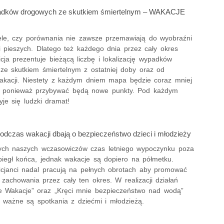
dków drogowych ze skutkiem śmiertelnym – WAKACJE
bele, czy porównania nie zawsze przemawiają do wyobraźni
i pieszych. Dlatego też każdego dnia przez cały okres
icja prezentuje bieżącą liczbę i lokalizację wypadków
ze skutkiem śmiertelnym z ostatniej doby oraz od
akacji. Niestety z każdym dniem mapa będzie coraz mniej
a, ponieważ przybywać będą nowe punkty. Pod każdym
je się ludzki dramat!
podczas wakacji dbają o bezpieczeństwo dzieci i młodzieży
rych naszych wczasowiczów czas letniego wypoczynku poza
egł końca, jednak wakacje są dopiero na półmetku.
licjanci nadal pracują na pełnych obrotach aby promować
zachowania przez cały ten okres. W realizacji działań
e Wakacje” oraz „Kręci mnie bezpieczeństwo nad wodą”
e ważne są spotkania z dziećmi i młodzieżą.