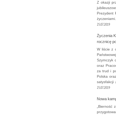
Z okazji pr
jubileuszo
Prezydent R
życzeniami.
25.07.2019
Życzenia Ko
rocznicę po
W liście z 
Państwowej
Szymczyk d
oraz Pracow
za trud i 
Polska oraz
satysfakcji
25.07.2019
Nowa kampa
„Bierność z
przygotow