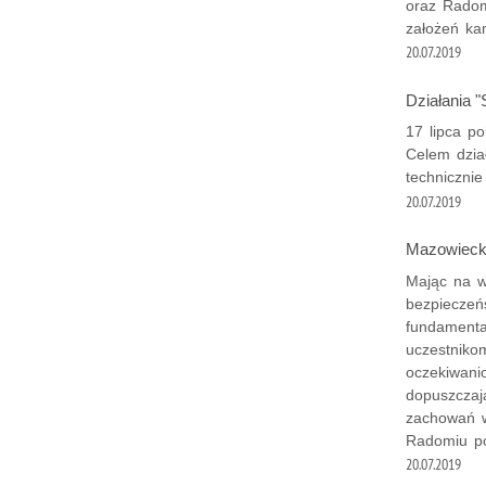
oraz Radom
założeń ka
20.07.2019
Działania
17 lipca po
Celem dzia
technicznie
20.07.2019
Mazowieck
Mając na w
bezpieczeń
fundamenta
uczestniko
oczekiwani
dopuszczaj
zachowań w
Radomiu po
20.07.2019