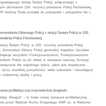
zypadającego dzisiaj Święta Policji, połączonego z
wymi obchodami 100. rocznicy powstania Policji Państwowej,
P Andrzej Duda przesłał do policjantek i policjantów list z
mendanta Głównego Policji z okazji Święta Policji w 100.
wołania Policji Państwowej
okazji Święta Policji, w 100. rocznicę powołania Policji
, Komendant Główny Policji generalny inspektor Jarosław
ziękuje wszystkim Funkcjonariuszkom, Funkcjonariuszom
nikom Policji za ich wkład w dzisiejsze sukcesy formacji,
poświęcenie dla wspólnego dobra, jakim jest bezpieczna
 życzy wszelkiej pomyślności, wielu sukcesów i nieustającej
 z codziennej służby i pracy.
nia profilaktyczna mazowieckiej drogówki
abija. Reaguj!” - to hasło nowej kampanii profilaktycznej
anej przez Wydział Ruchu Drogowego KWP zs. w Radomiu