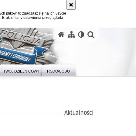
ych plików, to zgadzasz się na ich użycie
. Brak zmiany ustawienia przeglądarki
otwórz wysz
TWÓJ DZIELNICOWY
RODO/UODO
Aktualności