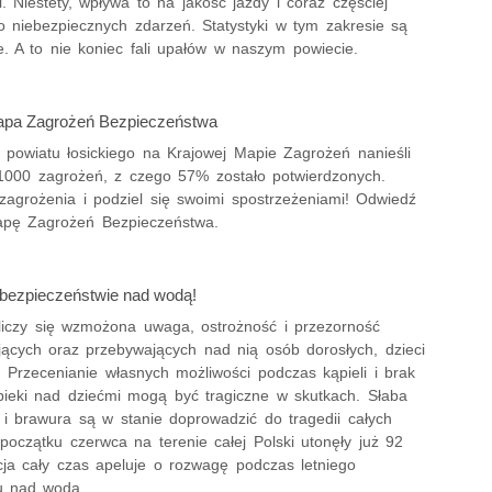
i. Niestety, wpływa to na jakość jazdy i coraz częściej
o niebezpiecznych zdarzeń. Statystyki w tym zakresie są
e. A to nie koniec fali upałów w naszym powiecie.
apa Zagrożeń Bezpieczeństwa
 powiatu łosickiego na Krajowej Mapie Zagrożeń nanieśli
1000 zagrożeń, z czego 57% zostało potwierdzonych.
zagrożenia i podziel się swoimi spostrzeżeniami! Odwiedź
pę Zagrożeń Bezpieczeństwa.
 bezpieczeństwie nad wodą!
iczy się wzmożona uwaga, ostrożność i przezorność
ących oraz przebywających nad nią osób dorosłych, dzieci
. Przecenianie własnych możliwości podczas kąpieli i brak
opieki nad dziećmi mogą być tragiczne w skutkach. Słaba
 i brawura są w stanie doprowadzić do tragedii całych
początku czerwca na terenie całej Polski utonęły już 92
cja cały czas apeluje o rozwagę podczas letniego
u nad wodą.