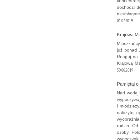
koncentracj
dochodzi d
nieubłagan
01.07.2019
Krajowa M
Mieszkańcy
już ponad 
Reaguj na 
Krajową Ma
30.06.2019
Pamiętaj o
Nad wodą l
wypoczywaj
i młodzieży
należytej 
wyobraźnia
rodzin. Od 
osoby. Poli
wypoczynk