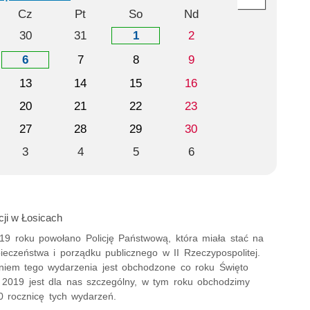
Cz
Pt
So
Nd
30
31
1
2
6
7
8
9
13
14
15
16
20
21
22
23
27
28
29
30
3
4
5
6
cji w Łosicach
919 roku powołano Policję Państwową, która miała stać na
ieczeństwa i porządku publicznego w II Rzeczypospolitej.
niem tego wydarzenia jest obchodzone co roku Święto
ok 2019 jest dla nas szczególny, w tym roku obchodzimy
 rocznicę tych wydarzeń.