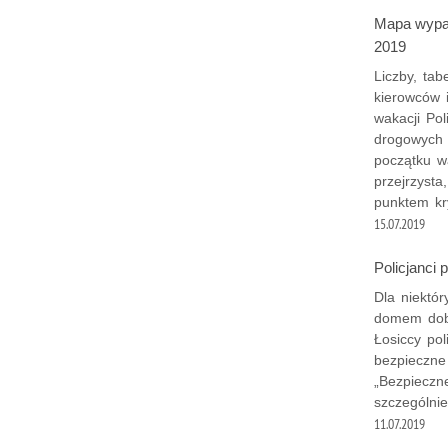
Mapa wypa
2019
Liczby, ta
kierowców 
wakacji Pol
drogowych 
początku w
przejrzyst
punktem kry
15.07.2019
Policjanci 
Dla niektó
domem dobi
Łosiccy po
bezpieczne 
„Bezpieczn
szczególni
11.07.2019