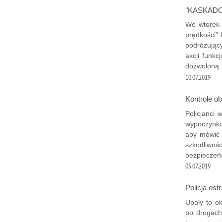
"KASKAD
We wtorek 
prędkości” 
podróżując
akcji funkc
dozwoloną 
10.07.2019
Kontrole o
Policjanci 
wypoczynku
aby mówić 
szkodliwoś
bezpieczeń
05.07.2019
Policja ost
Upały to ok
po drogach