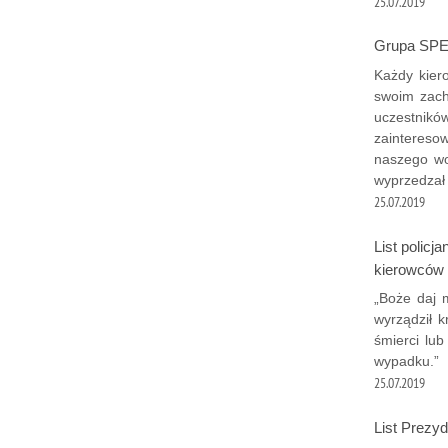
25.07.2019
Grupa SPEE
Każdy kier
swoim zach
uczestników
zainteresow
naszego wo
wyprzedzał 
25.07.2019
List policj
kierowców
„Boże daj 
wyrządził 
śmierci lub
wypadku.”
25.07.2019
List Prezyd