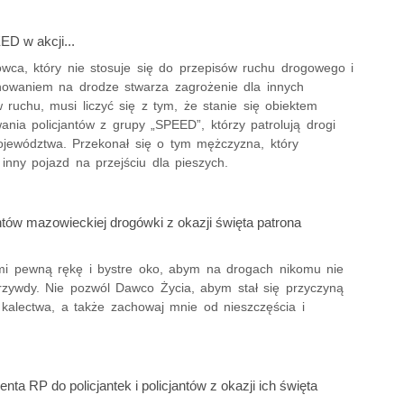
D w akcji...
owca, który nie stosuje się do przepisów ruchu drogowego i
owaniem na drodze stwarza zagrożenie dla innych
 ruchu, musi liczyć się z tym, że stanie się obiektem
ania policjantów z grupy „SPEED”, którzy patrolują drogi
jewództwa. Przekonał się o tym mężczyzna, który
inny pojazd na przejściu dla pieszych.
antów mazowieckiej drogówki z okazji święta patrona
mi pewną rękę i bystre oko, abym na drogach nikomu nie
krzywdy. Nie pozwól Dawco Życia, abym stał się przyczyną
 kalectwa, a także zachowaj mnie od nieszczęścia i
enta RP do policjantek i policjantów z okazji ich święta