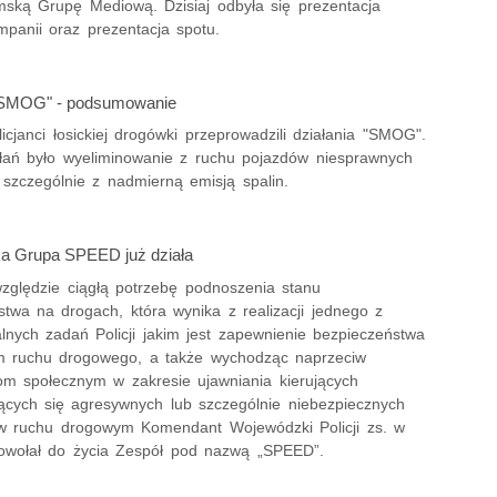
ską Grupę Mediową. Dzisiaj odbyła się prezentacja
mpanii oraz prezentacja spotu.
 "SMOG" - podsumowanie
licjanci łosickiej drogówki przeprowadzili działania "SMOG".
łań było wyeliminowanie z ruchu pojazdów niesprawnych
 szczególnie z nadmierną emisją spalin.
a Grupa SPEED już działa
zględzie ciągłą potrzebę podnoszenia stanu
stwa na drogach, która wynika z realizacji jednego z
lnych zadań Policji jakim jest zapewnienie bezpieczeństwa
m ruchu drogowego, a także wychodząc naprzeciw
om społecznym w zakresie ujawniania kierujących
ących się agresywnych lub szczególnie niebezpiecznych
 ruchu drogowym Komendant Wojewódzki Policji zs. w
wołał do życia Zespół pod nazwą „SPEED”.