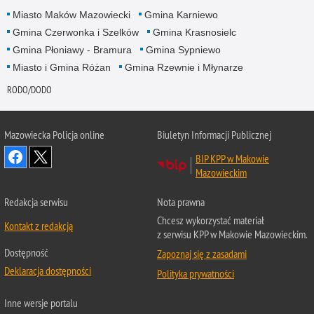
Miasto Maków Mazowiecki
Gmina Karniewo
Gmina Czerwonka i Szelków
Gmina Krasnosielc
Gmina Płoniawy - Bramura
Gmina Sypniewo
Miasto i Gmina Różan
Gmina Rzewnie i Młynarze
RODO/DODO
Mazowiecka Policja online
Biuletyn Informacji Publicznej
BIP KPP w Makowie
Mazowieckim
Redakcja serwisu
Nota prawna
Chcesz wykorzystać materiał
Kontakt z redakcją
z serwisu KPP w Makowie Mazowieckim.
Dostępność
Zapoznaj się z zasadami
Deklaracja dostępności
Polityka prywatności
Inne wersje portalu