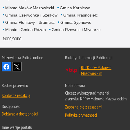
Miasto Maków Mazowiecki
Gmina Karniewo
Gmina Czerwonka i Szelków
Gmina Krasnosielc
Gmina Płoniawy - Bramura
Gmina Sypniewo
Miasto i Gmina Różan
Gmina Rzewnie i Młynarze
RODO/DODO
Mazowiecka Policja online
Biuletyn Informacji Publicznej
BIP KPP w Makowie
Mazowieckim
Redakcja serwisu
Nota prawna
Chcesz wykorzystać materiał
Kontakt z redakcją
z serwisu KPP w Makowie Mazowieckim.
Dostępność
Zapoznaj się z zasadami
Deklaracja dostępności
Polityka prywatności
Inne wersje portalu