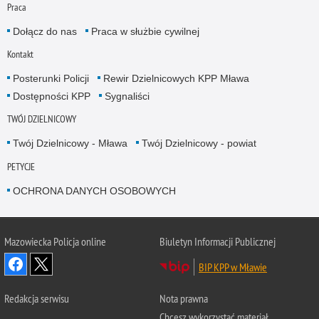
Praca
Dołącz do nas
Praca w służbie cywilnej
Kontakt
Posterunki Policji
Rewir Dzielnicowych KPP Mława
Dostępności KPP
Sygnaliści
TWÓJ DZIELNICOWY
Twój Dzielnicowy - Mława
Twój Dzielnicowy - powiat
PETYCJE
OCHRONA DANYCH OSOBOWYCH
Mazowiecka Policja online
Biuletyn Informacji Publicznej
BIP KPP w Mławie
Redakcja serwisu
Nota prawna
Chcesz wykorzystać materiał