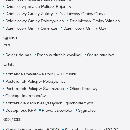
Dzielnicowy miasta Pułtusk Rejon IV
Dzielnicowy Gminy Zatory
Dzielnicowy Gminy Obryte
Dzielnicowy Gminy Pokrzywnica
Dzielnicowy Gminy Winnica
Dzielnicowy Gminy Świercze
Dzielnicowy Gminy Gzy
Sygnaliści
Praca
Dołącz do nas
Praca w służbie cywilnej
Oferta studiów
Kontakt
Komenda Powiatowa Policji w Pułtusku
Posterunek Policji w Pokrzywnicy
Posterunek Policji w Świerczach
Oficer Prasowy
Obsługa Interesantów
Kontakt dla osób niesłyszących i głuchoniemych
Dostępność KPP
Prawa człowieka
Sygnaliści
RODO/DODO
Klauzula informacyjna RODO
Klauzula informacyjna DODO