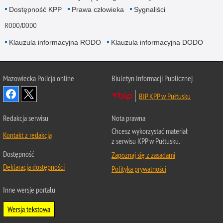
Dostępność KPP
Prawa człowieka
Sygnaliści
RODO/DODO
Klauzula informacyjna RODO
Klauzula informacyjna DODO
Mazowiecka Policja online
Biuletyn Informacji Publicznej
BIP KPP w Pułtusku
Redakcja serwisu
Nota prawna
Chcesz wykorzystać materiał
Kontakt z redakcją
z serwisu KPP w Pułtusku.
Dostępność
Zapoznaj się z zasadami
Deklaracja dostępności
Polityka prywatności
Inne wersje portalu
Wersja tekstowa