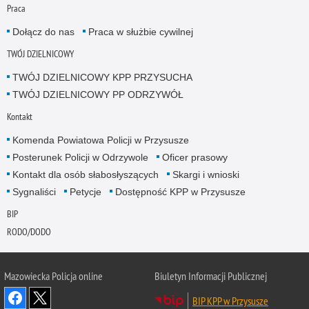
Praca
Dołącz do nas
Praca w służbie cywilnej
TWÓJ DZIELNICOWY
TWÓJ DZIELNICOWY KPP PRZYSUCHA
TWÓJ DZIELNICOWY PP ODRZYWÓŁ
Kontakt
Komenda Powiatowa Policji w Przysusze
Posterunek Policji w Odrzywole
Oficer prasowy
Kontakt dla osób słabosłyszących
Skargi i wnioski
Sygnaliści
Petycje
Dostępność KPP w Przysusze
BIP
RODO/DODO
Mazowiecka Policja online
Biuletyn Informacji Publicznej
BIP KPP w Przysusze