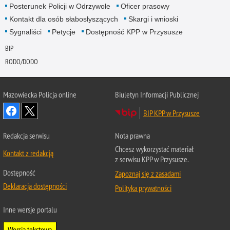
Posterunek Policji w Odrzywole
Oficer prasowy
Kontakt dla osób słabosłyszących
Skargi i wnioski
Sygnaliści
Petycje
Dostępność KPP w Przysusze
BIP
RODO/DODO
Mazowiecka Policja online
Biuletyn Informacji Publicznej
BIP KPP w Przysusze
Redakcja serwisu
Nota prawna
Chcesz wykorzystać materiał
Kontakt z redakcją
z serwisu KPP w Przysusze.
Dostępność
Zapoznaj się z zasadami
Deklaracja dostępności
Polityka prywatności
Inne wersje portalu
Wersja tekstowa