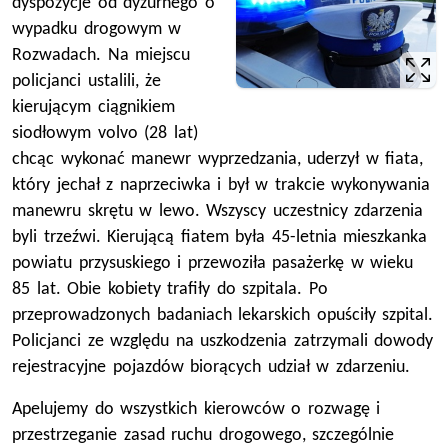
dyspozycje od dyżurnego o
wypadku drogowym w
Rozwadach. Na miejscu
policjanci ustalili, że
kierującym ciągnikiem
siodłowym volvo (28 lat)
chcąc wykonać manewr wyprzedzania, uderzył w fiata,
który jechał z naprzeciwka i był w trakcie wykonywania
manewru skrętu w lewo. Wszyscy uczestnicy zdarzenia
byli trzeźwi. Kierującą fiatem była 45-letnia mieszkanka
powiatu przysuskiego i przewoziła pasażerkę w wieku
85 lat. Obie kobiety trafiły do szpitala. Po
przeprowadzonych badaniach lekarskich opuściły szpital.
Policjanci ze względu na uszkodzenia zatrzymali dowody
rejestracyjne pojazdów biorących udział w zdarzeniu.
Apelujemy do wszystkich kierowców o rozwagę i
przestrzeganie zasad ruchu drogowego, szczególnie