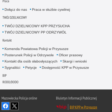
Praca
Dołącz do nas
Praca w służbie cywilnej
TWÓJ DZIELNICOWY
TWÓJ DZIELNICOWY KPP PRZYSUCHA
TWÓJ DZIELNICOWY PP ODRZYWÓŁ
Kontakt
Komenda Powiatowa Policji w Przysusze
Posterunek Policji w Odrzywole
Oficer prasowy
Kontakt dla osób słabosłyszących
Skargi i wnioski
Sygnaliści
Petycje
Dostępność KPP w Przysusze
BIP
RODO/DODO
Mazowiecka Policja online
Biuletyn Informacji Publicznej
BIP KPP w Przysusze