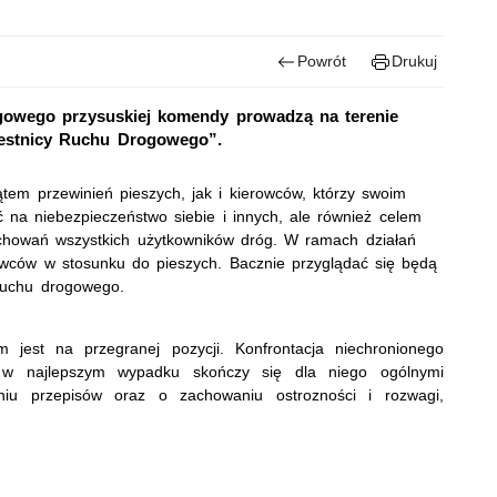
Powrót
Drukuj
ogowego przysuskiej komendy prowadzą na terenie
czestnicy Ruchu Drogowego”.
em przewinień pieszych, jak i kierowców, którzy swoim
na niebezpieczeństwo siebie i innych, ale również celem
achowań wszystkich użytkowników dróg. W ramach działań
wców w stosunku do pieszych. Bacznie przyglądać się będą
 ruchu drogowego.
 jest na przegranej pozycji. Konfrontacja niechronionego
w najlepszym wypadku skończy się dla niego ogólnymi
aniu przepisów oraz o zachowaniu ostrozności i rozwagi,