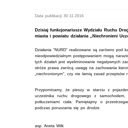
Data publikacji 30.11.2016
Dzisiaj funkcjonariusze Wydziału Ruchu Dr
miasta i powiatu działania „Niechronieni U
Działania "NURD" realizowane są zarówno pod kąt
nieodpowiedzialnym postępowaniem mogą narazić 
tych działań jest wyeliminowanie negatywnych z
stróże prawa zwrócą uwagę na zachowania kiero
„niechronionym", czy nie łamią zasad przepisów
Przypominamy, że pieszy w starciu z pojazdem
uczestnika ruchu drogowego z samochodem, 
potłuczeniami ciała. Pamiętajmy o przestrzeg
podczas poruszania się po drodze.
asp. Aneta Wilk