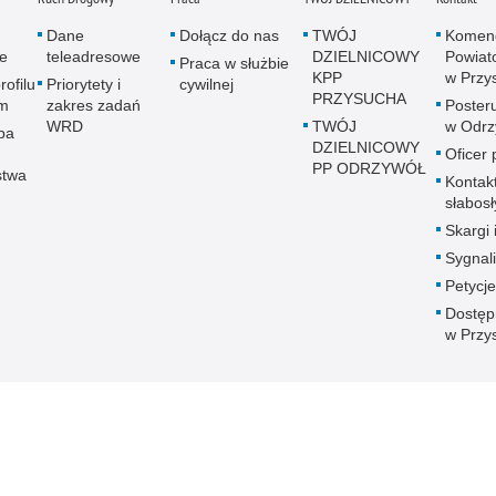
Dane
Dołącz do nas
TWÓJ
Komen
e
teleadresowe
DZIELNICOWY
Powiato
Praca w służbie
KPP
w Przy
rofilu
Priorytety i
cywilnej
PRZYSUCHA
m
zakres zadań
Posteru
WRD
TWÓJ
w Odrz
pa
DZIELNICOWY
Oficer
PP ODRZYWÓŁ
stwa
Kontak
słabos
Skargi 
Sygnali
Petycje
Dostęp
w Przy
 Publicznej
Redakcja serwisu
Nota prawna
Chcesz wykorzystać m
Kontakt z redakcją
w Przysusze