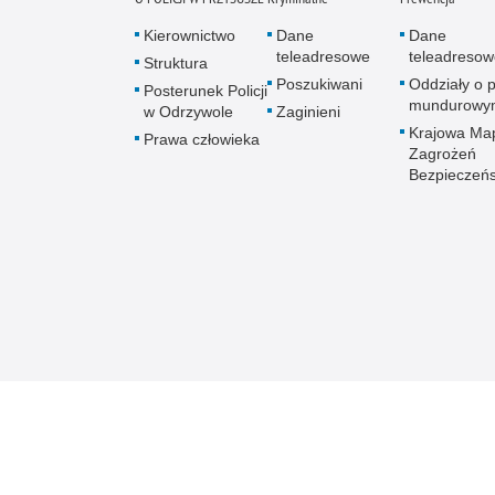
Kierownictwo
Dane
Dane
teleadresowe
teleadresow
Struktura
Poszukiwani
Oddziały o p
Posterunek Policji
mundurowy
w Odrzywole
Zaginieni
Krajowa Ma
Prawa człowieka
Zagrożeń
Bezpieczeń
Mazowiecka Policja online
Biuletyn Informacji
BIP KPP 