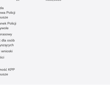
da
wa Policji
susze
nek Policji
ywole
 prasowy
t dla osób
łyszących
i wnioski
ści
ność KPP
susze
Inne wersje portalu
ateriał
Wersja tekstowa