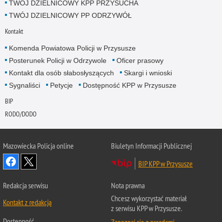
TWÓJ DZIELNICOWY KPP PRZYSUCHA
TWÓJ DZIELNICOWY PP ODRZYWÓŁ
Kontakt
Komenda Powiatowa Policji w Przysusze
Posterunek Policji w Odrzywole
Oficer prasowy
Kontakt dla osób słabosłyszących
Skargi i wnioski
Sygnaliści
Petycje
Dostępność KPP w Przysusze
BIP
RODO/DODO
Mazowiecka Policja online
Biuletyn Informacji Publicznej
BIP KPP w Przysusze
Redakcja serwisu
Nota prawna
Chcesz wykorzystać materiał
Kontakt z redakcją
z serwisu KPP w Przysusze.
Dostępność