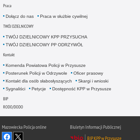
Praca
Dołącz do nas
Praca w służbie cywilnej
TWÓJ DZIELNICOWY
TWÓJ DZIELNICOWY KPP PRZYSUCHA
TWÓJ DZIELNICOWY PP ODRZYWÓŁ
Kontakt
Komenda Powiatowa Policji w Przysusze
Posterunek Policji w Odrzywole
Oficer prasowy
Kontakt dla osób słabosłyszących
Skargi i wnioski
Sygnaliści
Petycje
Dostępność KPP w Przysusze
BIP
RODO/DODO
Mazowiecka Policja online
Biuletyn Informacji Publicznej
BIP KPP w Przysusze