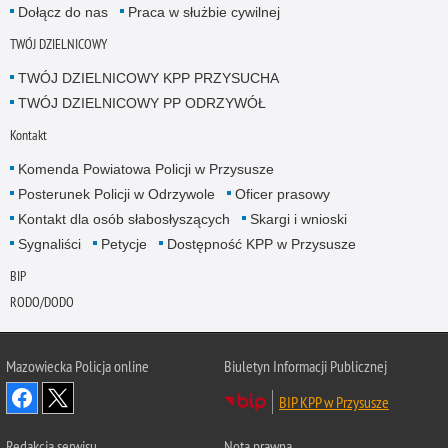
Dołącz do nas
Praca w służbie cywilnej
TWÓJ DZIELNICOWY
TWÓJ DZIELNICOWY KPP PRZYSUCHA
TWÓJ DZIELNICOWY PP ODRZYWÓŁ
Kontakt
Komenda Powiatowa Policji w Przysusze
Posterunek Policji w Odrzywole
Oficer prasowy
Kontakt dla osób słabosłyszących
Skargi i wnioski
Sygnaliści
Petycje
Dostępność KPP w Przysusze
BIP
RODO/DODO
Mazowiecka Policja online
Biuletyn Informacji Publicznej
BIP KPP w Przysusze
Redakcja serwisu
Nota prawna