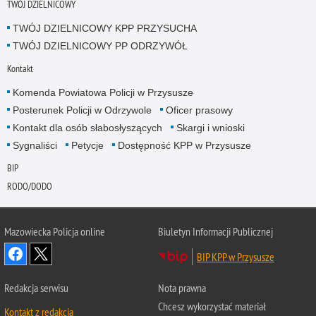
TWÓJ DZIELNICOWY
TWÓJ DZIELNICOWY KPP PRZYSUCHA
TWÓJ DZIELNICOWY PP ODRZYWÓŁ
Kontakt
Komenda Powiatowa Policji w Przysusze
Posterunek Policji w Odrzywole
Oficer prasowy
Kontakt dla osób słabosłyszących
Skargi i wnioski
Sygnaliści
Petycje
Dostępność KPP w Przysusze
BIP
RODO/DODO
Mazowiecka Policja online
Biuletyn Informacji Publicznej
BIP KPP w Przysusze
Redakcja serwisu
Nota prawna
Chcesz wykorzystać materiał
Kontakt z redakcją