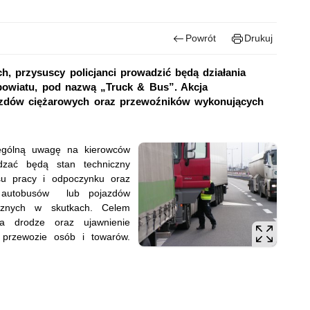
Powrót
Drukuj
, przysuscy policjanci prowadzić będą działania
powiatu, pod nazwą „Truck & Bus”. Akcja
jazdów ciężarowych oraz przewoźników wykonujących
zególną uwagę na kierowców
dzać będą stan techniczny
asu pracy i odpoczynku oraz
m autobusów lub pojazdów
ecznych w skutkach. Celem
na drodze oraz ujawnienie
 przewozie osób i towarów.