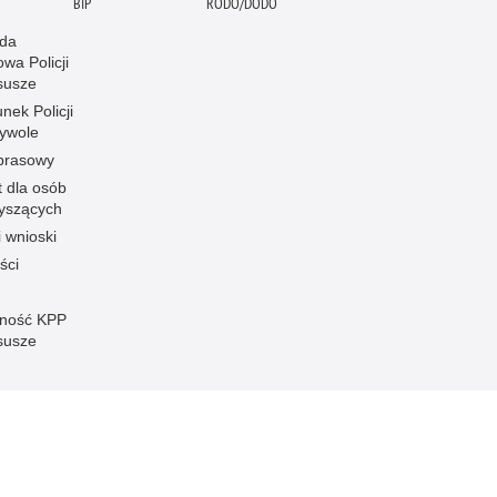
BIP
RODO/DODO
da
wa Policji
susze
nek Policji
ywole
 prasowy
t dla osób
łyszących
i wnioski
ści
ność KPP
susze
Inne wersje portalu
ateriał
Wersja tekstowa