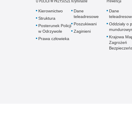
O POLICJI W PRZYSUSZE
Kryminalne
Prewencja
Kierownictwo
Dane
Dane
teleadresowe
teleadresow
Struktura
Poszukiwani
Oddziały o p
Posterunek Policji
mundurowy
w Odrzywole
Zaginieni
Krajowa Ma
Prawa człowieka
Zagrożeń
Bezpieczeń
Mazowiecka Policja online
Biuletyn Informacji
BIP KPP 