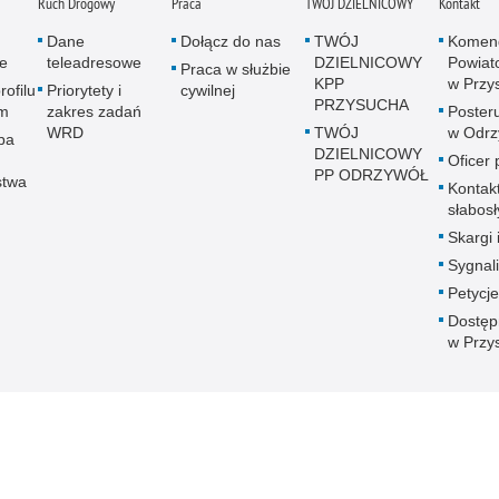
Ruch Drogowy
Praca
TWÓJ DZIELNICOWY
Kontakt
Dane
Dołącz do nas
TWÓJ
Komen
e
teleadresowe
DZIELNICOWY
Powiato
Praca w służbie
KPP
w Przy
rofilu
Priorytety i
cywilnej
PRZYSUCHA
m
zakres zadań
Posteru
WRD
TWÓJ
w Odrz
pa
DZIELNICOWY
Oficer
PP ODRZYWÓŁ
stwa
Kontak
słabos
Skargi 
Sygnali
Petycje
Dostęp
w Przy
 Publicznej
Redakcja serwisu
Nota prawna
Chcesz wykorzystać m
Kontakt z redakcją
w Przysusze