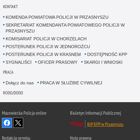
KONTAKT
KOMENDA POWIATOWA POLICJI W PRZASNYSZU
SEKRETARIAT KOMENDANTA POWIATOWEGO POLICJI W
PRZASNYSZU
KOMISARIAT POLICJI W CHORZELACH
POSTERUNEK POLICJI W JEDNOROŻCU
POSTERUNEK POLICJI W KRASNEM
DOSTĘPNOŚĆ KPP
SYGNALIŚCI
OFICER PRASOWY
SKARGI I WNIOSKI
PRACA
Dołącz do nas
PRACA W SŁUŻBIE CYWILNEJ
RODO/DODO
Mazowiecka Policja online
Biuletyn Informacji Publicznej
BIP KPP w Przasnyszu
Redakcja serwisu
Nota prawna