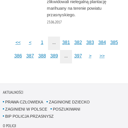
zlikwidowali nielegalną plantację
marihuany na terenie powiatu
przasnyskiego.
23.06.2017
<<
<
1
...
381
382
383
384
385
386
387
388
389
...
397
>
>>
AKTUALNOŚCI
PRAWA CZŁOWIEKA
ZAGINIONE DZIECKO
ZAGINIENI W POLSCE
POSZUKIWANI
BIP POLICJA PRZASNYSZ
O POLICJI