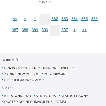
31.05.2017
<<
<
1
...
382
383
384
385
386
387
388
389
390
...
397
>
>>
AKTUALNOŚCI
PRAWA CZŁOWIEKA
ZAGINIONE DZIECKO
ZAGINIENI W POLSCE
POSZUKIWANI
BIP POLICJA PRZASNYSZ
O POLICJI
KIEROWNICTWO
STRUKTURA
STATUS PRAWNY
DOSTĘP DO INFORMACJI PUBLICZNEJ