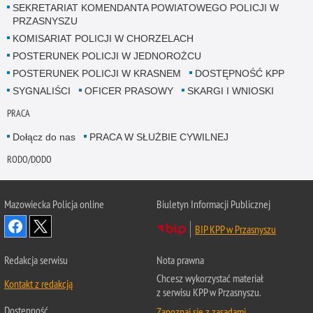
SEKRETARIAT KOMENDANTA POWIATOWEGO POLICJI W
PRZASNYSZU
KOMISARIAT POLICJI W CHORZELACH
POSTERUNEK POLICJI W JEDNOROŻCU
POSTERUNEK POLICJI W KRASNEM
DOSTĘPNOŚĆ KPP
SYGNALIŚCI
OFICER PRASOWY
SKARGI I WNIOSKI
PRACA
Dołącz do nas
PRACA W SŁUŻBIE CYWILNEJ
RODO/DODO
Mazowiecka Policja online
Biuletyn Informacji Publicznej
BIP KPP w Przasnyszu
Redakcja serwisu
Nota prawna
Chcesz wykorzystać materiał
Kontakt z redakcją
z serwisu KPP w Przasnyszu.
Dostępność
Zapoznaj się z zasadami