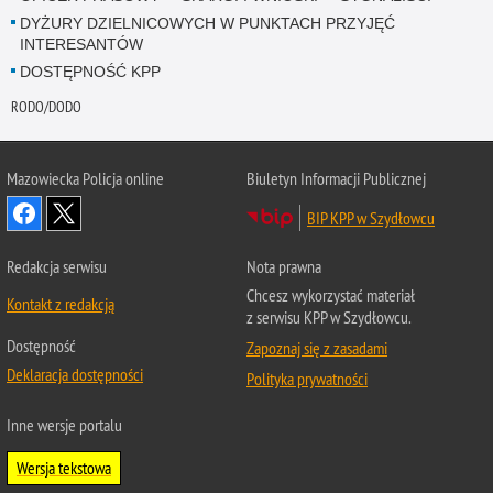
DYŻURY DZIELNICOWYCH W PUNKTACH PRZYJĘĆ
INTERESANTÓW
DOSTĘPNOŚĆ KPP
RODO/DODO
Mazowiecka Policja online
Biuletyn Informacji Publicznej
BIP KPP w Szydłowcu
Redakcja serwisu
Nota prawna
Chcesz wykorzystać materiał
Kontakt z redakcją
z serwisu KPP w Szydłowcu.
Dostępność
Zapoznaj się z zasadami
Deklaracja dostępności
Polityka prywatności
Inne wersje portalu
Wersja tekstowa