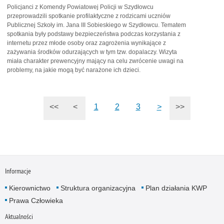
Policjanci z Komendy Powiatowej Policji w Szydłowcu
przeprowadzili spotkanie profilaktyczne z rodzicami uczniów
Publicznej Szkoły im. Jana III Sobieskiego w Szydłowcu. Tematem
spotkania były podstawy bezpieczeństwa podczas korzystania z
internetu przez młode osoby oraz zagrożenia wynikające z
zażywania środków odurzających w tym tzw. dopalaczy. Wizyta
miała charakter prewencyjny mający na celu zwrócenie uwagi na
problemy, na jakie mogą być narażone ich dzieci.
<<
<
1
2
3
>
>>
Informacje
Kierownictwo
Struktura organizacyjna
Plan działania KWP
Prawa Człowieka
Aktualności