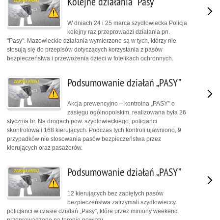
Kolejne działania "Pasy"
W dniach 24 i 25 marca szydłowiecka Policja
kolejny raz przeprowadzi działania pn.
"Pasy". Mazowieckie działania wymierzone są w tych, którzy nie
stosują się do przepisów dotyczących korzystania z pasów
bezpieczeństwa i przewożenia dzieci w fotelikach ochronnych.
Podsumowanie działań „PASY”
Akcja prewencyjno – kontrolna „PASY” o
zasięgu ogólnopolskim, realizowana była 26
stycznia br. Na drogach pow. szydłowieckiego, policjanci
skontrolowali 168 kierujących. Podczas tych kontroli ujawniono, 9
przypadków nie stosowania pasów bezpieczeństwa przez
kierujących oraz pasażerów.
Podsumowanie działań „PASY”
12 kierujących bez zapiętych pasów
bezpieczeństwa zatrzymali szydłowieccy
policjanci w czasie działań „Pasy”, które przez miniony weekend
przeprowadzono na terenie powiatu.