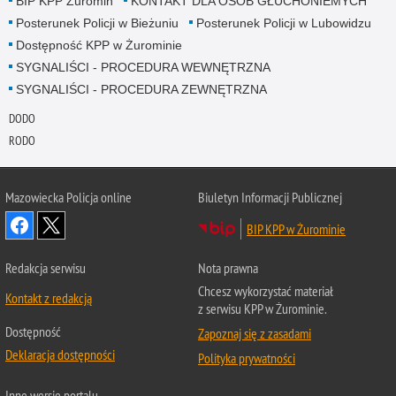
BIP KPP Żuromin
KONTAKT DLA OSÓB GŁUCHONIEMYCH
Posterunek Policji w Bieżuniu
Posterunek Policji w Lubowidzu
Dostępność KPP w Żurominie
SYGNALIŚCI - PROCEDURA WEWNĘTRZNA
SYGNALIŚCI - PROCEDURA ZEWNĘTRZNA
DODO
RODO
Mazowiecka Policja online
Biuletyn Informacji Publicznej
BIP KPP w Żurominie
Redakcja serwisu
Nota prawna
Chcesz wykorzystać materiał
Kontakt z redakcją
z serwisu KPP w Żurominie.
Dostępność
Zapoznaj się z zasadami
Deklaracja dostępności
Polityka prywatności
Inne wersje portalu