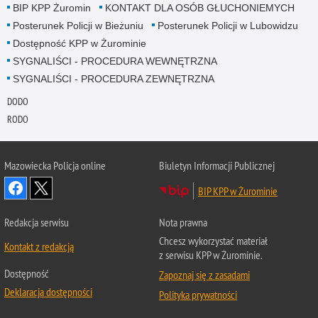
BIP KPP Żuromin
KONTAKT DLA OSÓB GŁUCHONIEMYCH
Posterunek Policji w Bieżuniu
Posterunek Policji w Lubowidzu
Dostępność KPP w Żurominie
SYGNALIŚCI - PROCEDURA WEWNĘTRZNA
SYGNALIŚCI - PROCEDURA ZEWNĘTRZNA
DODO
RODO
Mazowiecka Policja online
Biuletyn Informacji Publicznej
BIP KPP w Żurominie
Redakcja serwisu
Nota prawna
Chcesz wykorzystać materiał
Kontakt z redakcją
z serwisu KPP w Żurominie.
Dostępność
Zapoznaj się z zasadami
Deklaracja dostępności
Polityka prywatności