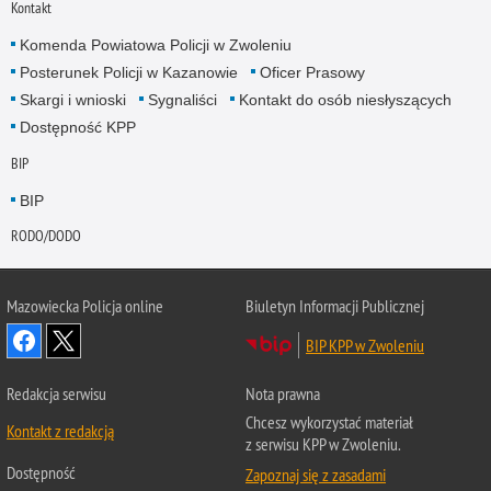
Kontakt
Komenda Powiatowa Policji w Zwoleniu
Posterunek Policji w Kazanowie
Oficer Prasowy
Skargi i wnioski
Sygnaliści
Kontakt do osób niesłyszących
Dostępność KPP
BIP
BIP
RODO/DODO
Mazowiecka Policja online
Biuletyn Informacji Publicznej
BIP KPP w Zwoleniu
Redakcja serwisu
Nota prawna
Chcesz wykorzystać materiał
Kontakt z redakcją
z serwisu KPP w Zwoleniu.
Dostępność
Zapoznaj się z zasadami