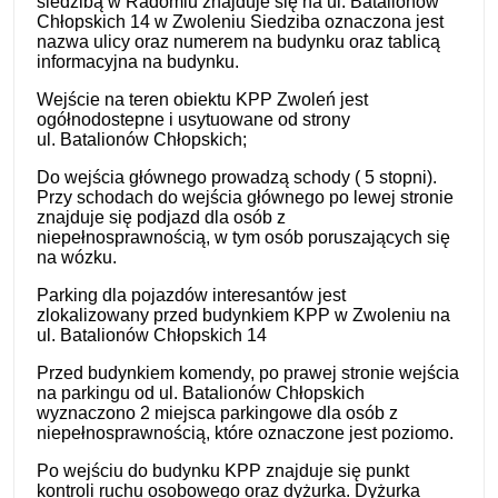
siedzibą w Radomiu znajduje się na ul. Batalionów
Chłopskich 14 w Zwoleniu Siedziba oznaczona jest
nazwa ulicy oraz numerem na budynku oraz tablicą
informacyjna na budynku.
Wejście na teren obiektu KPP Zwoleń jest
ogółnodostepne i usytuowane od strony
ul. Batalionów Chłopskich;
Do wejścia głównego prowadzą schody ( 5 stopni).
Przy schodach do wejścia głównego po lewej stronie
znajduje się podjazd dla osób z
niepełnosprawnością, w tym osób poruszających się
na wózku.
Parking dla pojazdów interesantów jest
zlokalizowany przed budynkiem KPP w Zwoleniu na
ul. Batalionów Chłopskich 14
Przed budynkiem komendy, po prawej stronie wejścia
na parkingu od ul. Batalionów Chłopskich
wyznaczono 2 miejsca parkingowe dla osób z
niepełnosprawnością, które oznaczone jest poziomo.
Po wejściu do budynku KPP znajduje się punkt
kontroli ruchu osobowego oraz dyżurka. Dyżurka