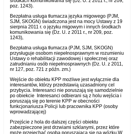
środkach komunikowania się (Dz. U. z 2011 r., nr 209,
poz. 1243).
Bezpłatna usługa tłumacza języka migowego (PJM,
SJM, SKOGN) świadczona jest na mocy Ustawy z 19
sierpnia 2011 r. o języku migowym i innych środkach
komunikowania się (Dz. U. z 2011 r., nr 209, poz.
1243),
Bezpłatna usługa tłumacza (PJM, SJM, SKOGN)
przysługuje osobom niepełnosprawnym w rozumieniu
Ustawy o rehabilitacji zawodowej i społecznej oraz
zatrudnianiu osób niepełnosprawnych (Dz. U. z 2011,
nr 127, poz. 721 z późn. zm.)
Wejście do obiektu KPP możliwe jest wyłącznie dla
interesantów, którzy przedstawią uzasadniony cel
przybycia. Interesanci nie poruszają się samodzielnie
po obiekcie Interesanci odbierani są z holu wejścia i
poruszają się po terenie KPP w obecności
funkcjonariusza Policji lub pracownika KPP (osoby
wprowadzającej)
Przejście z hola do dalszej części obiektu
zabezpieczone jest drzwiami szklanymi, przez które
może przejechać osoba poruszająca się na wózku.W