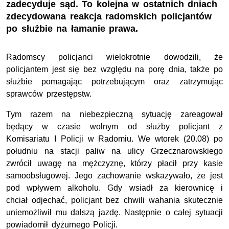
zadecyduje sąd. To kolejna w ostatnich dniach
zdecydowana reakcja radomskich policjantów
po służbie na łamanie prawa.
Radomscy policjanci wielokrotnie dowodzili, że
policjantem jest się bez względu na porę dnia, także po
służbie pomagając potrzebującym oraz zatrzymując
sprawców przestępstw.
Tym razem na niebezpieczną sytuację zareagował
będący w czasie wolnym od służby policjant z
Komisariatu I Policji w Radomiu. We wtorek (20.08) po
południu na stacji paliw na ulicy Grzecznarowskiego
zwrócił uwagę na mężczyznę, którzy płacił przy kasie
samoobsługowej. Jego zachowanie wskazywało, że jest
pod wpływem alkoholu. Gdy wsiadł za kierownicę i
chciał odjechać, policjant bez chwili wahania skutecznie
uniemożliwił mu dalszą jazdę. Następnie o całej sytuacji
powiadomił dyżurnego Policji.