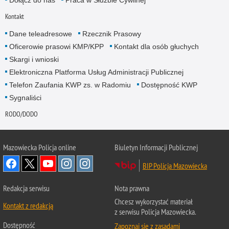
Kontakt
Dane teleadresowe
Rzecznik Prasowy
Oficerowie prasowi KMP/KPP
Kontakt dla osób głuchych
Skargi i wnioski
Elektroniczna Platforma Usług Administracji Publicznej
Telefon Zaufania KWP zs. w Radomiu
Dostępność KWP
Sygnaliści
RODO/DODO
Mazowiecka Policja online
Biuletyn Informacji Publicznej
BIP Policja Mazowiecka
Redakcja serwisu
Nota prawna
Chcesz wykorzystać materiał
Kontakt z redakcją
z serwisu Policja Mazowiecka.
Dostępność
Zapoznaj się z zasadami