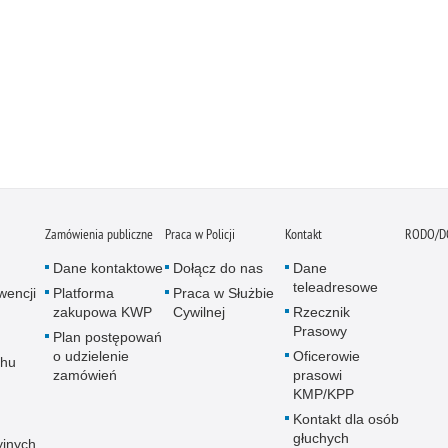
Zamówienia publiczne
Praca w Policji
Kontakt
RODO/D
Dane kontaktowe
Dołącz do nas
Dane
teleadresowe
wencji
Platforma
Praca w Służbie
zakupowa KWP
Cywilnej
Rzecznik
Prasowy
Plan postępowań
o udzielenie
Oficerowie
chu
zamówień
prasowi
KMP/KPP
Kontakt dla osób
głuchych
yjnych