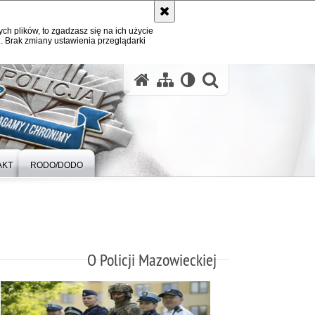
ych plików, to zgadzasz się na ich użycie
. Brak zmiany ustawienia przeglądarki
otwórz wysz
AKT
RODO/DODO
O Policji Mazowieckiej