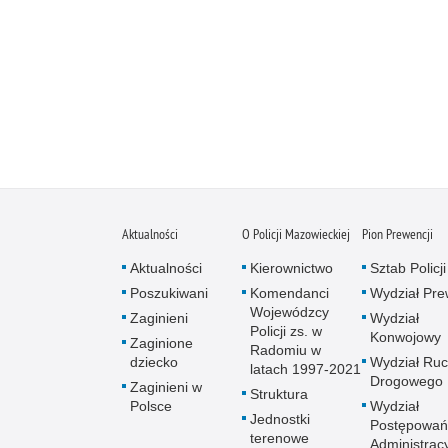
Aktualności
O Policji Mazowieckiej
Pion Prewencji
Aktualności
Kierownictwo
Sztab Policji
Poszukiwani
Komendanci
Wydział Pre
Wojewódzcy
Zaginieni
Wydział
Policji zs. w
Konwojowy
Zaginione
Radomiu w
dziecko
Wydział Ru
latach 1997-2021
Drogowego
Zaginieni w
Struktura
Polsce
Wydział
Jednostki
Postępowań
terenowe
Administrac