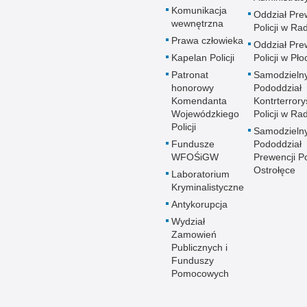
Komunikacja
Oddział Pre
wewnętrzna
Policji w R
Prawa człowieka
Oddział Pre
Kapelan Policji
Policji w Pło
Patronat
Samodzieln
honorowy
Pododdział
Komendanta
Kontrterrory
Wojewódzkiego
Policji w R
Policji
Samodzieln
Fundusze
Pododdział
WFOŚiGW
Prewencji Po
Ostrołęce
Laboratorium
Kryminalistyczne
Antykorupcja
Wydział
Zamowień
Publicznych i
Funduszy
Pomocowych