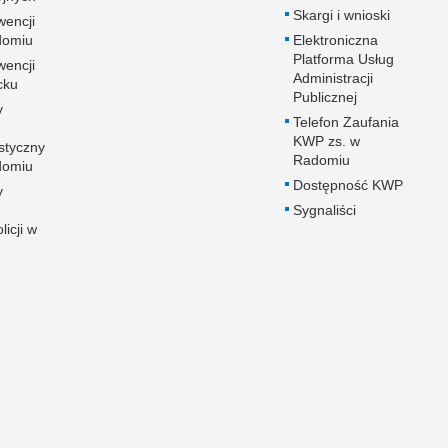
Skargi i wnioski
wencji
adomiu
Elektroniczna
Platforma Usług
wencji
Administracji
cku
Publicznej
y
Telefon Zaufania
KWP zs. w
styczny
Radomiu
adomiu
Dostępność KWP
y
Sygnaliści
licji w