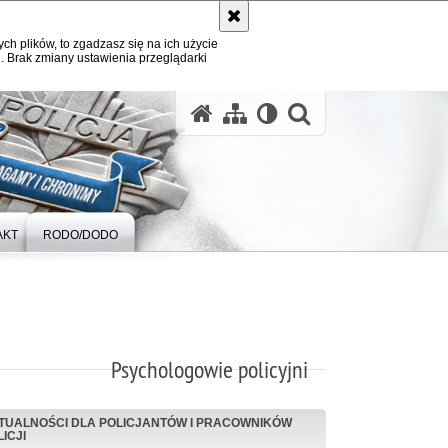
ych plików, to zgadzasz się na ich użycie
. Brak zmiany ustawienia przeglądarki
otwórz wysz
AKT
RODO/DODO
Psychologowie policyjni
TUALNOŚCI DLA POLICJANTÓW I PRACOWNIKÓW
ICJI