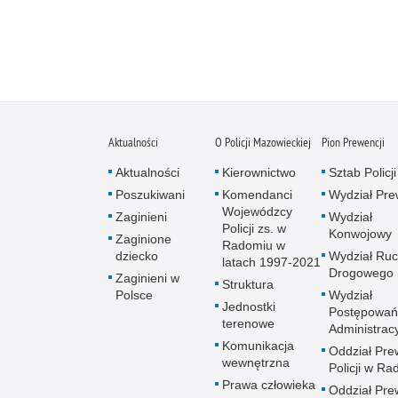
Aktualności
O Policji Mazowieckiej
Pion Prewencji
Aktualności
Kierownictwo
Sztab Policji
Poszukiwani
Komendanci
Wydział Pre
Wojewódzcy
Zaginieni
Wydział
Policji zs. w
Konwojowy
Zaginione
Radomiu w
dziecko
Wydział Ru
latach 1997-2021
Drogowego
Zaginieni w
Struktura
Polsce
Wydział
Jednostki
Postępowań
terenowe
Administrac
Komunikacja
Oddział Pre
wewnętrzna
Policji w R
Prawa człowieka
Oddział Pre