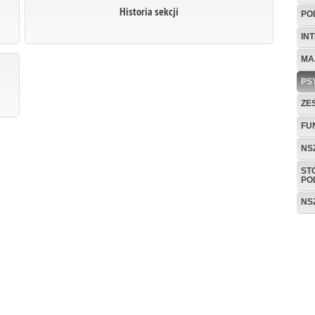
Historia sekcji
PO
IN
MA
PS
ZE
FU
NS
ST
PO
NS