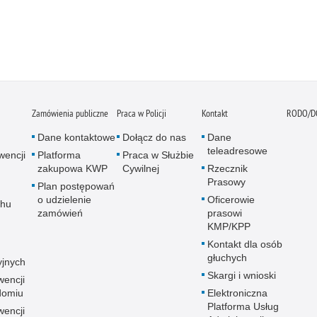
Zamówienia publiczne
Praca w Policji
Kontakt
RODO/D
Dane kontaktowe
Dołącz do nas
Dane
teleadresowe
wencji
Platforma
Praca w Służbie
zakupowa KWP
Cywilnej
Rzecznik
Prasowy
Plan postępowań
o udzielenie
Oficerowie
chu
zamówień
prasowi
KMP/KPP
Kontakt dla osób
głuchych
yjnych
Skargi i wnioski
wencji
adomiu
Elektroniczna
Platforma Usług
wencji