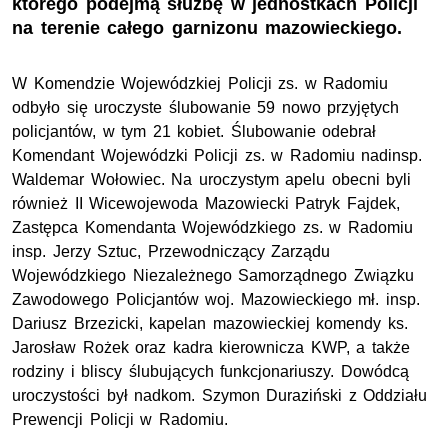
którego podejmą służbę w jednostkach Policji
na terenie całego garnizonu mazowieckiego.
W Komendzie Wojewódzkiej Policji
zs
. w Radomiu
odbyło się uroczyste ślubowanie 59 nowo przyjętych
policjantów, w tym 21 kobiet. Ślubowanie odebrał
Komendant Wojewódzki Policji
zs
. w Radomiu nadinsp.
Waldemar Wołowiec. Na uroczystym apelu obecni byli
również II Wicewojewoda Mazowiecki Patryk
Fajdek
,
Zastępca Komendanta Wojewódzkiego
zs
. w Radomiu
insp. Jerzy Sztuc, Przewodniczący Zarządu
Wojewódzkiego Niezależnego Samorządnego Związku
Zawodowego Policjantów woj. Mazowieckiego
mł
. insp.
Dariusz Brzezicki, kapelan mazowieckiej komendy ks.
Jarosław Rożek oraz kadra kierownicza KWP, a także
rodziny i bliscy ślubujących funkcjonariuszy. Dowódcą
uroczystości był nadkom. Szymon
Duraziński
z Oddziału
Prewencji Policji w Radomiu.