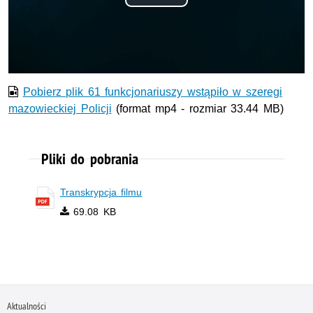
Odtwórz
wideo
Pobierz plik 61 funkcjonariuszy wstąpiło w szeregi
mazowieckiej Policji
(format mp4 - rozmiar 33.44 MB)
Pliki do pobrania
Transkrypcja filmu
69.08 KB
Aktualności