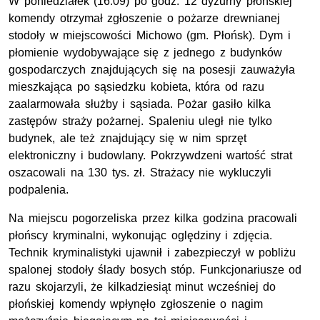
W poniedziałek (16.09) po godz. 12 dyżurny płońskiej
komendy otrzymał zgłoszenie o pożarze drewnianej
stodoły w miejscowości
Michowo
(gm. Płońsk). Dym i
płomienie wydobywające się z jednego z budynków
gospodarczych znajdujących się na posesji zauważyła
mieszkająca po sąsiedzku kobieta, która od razu
zaalarmowała służby i sąsiada. Pożar gasiło kilka
zastępów straży pożarnej. Spaleniu uległ nie tylko
budynek, ale też znajdujący się w nim sprzęt
elektroniczny i budowlany. Pokrzywdzeni wartość strat
oszacowali na 130 tys. zł. Strażacy nie wykluczyli
podpalenia.
Na miejscu pogorzeliska przez
kilka godzina
pracowali
płońscy kryminalni, wykonując oględziny i zdjęcia.
Technik kryminalistyki ujawnił i zabezpieczył w pobliżu
spalonej stodoły ślady bosych stóp. Funkcjonariusze od
razu skojarzyli, że kilkadziesiąt minut wcześniej do
płońskiej komendy wpłynęło zgłoszenie o nagim