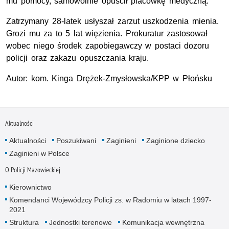
mu pomocy, samowolnie opuścił placówkę medyczną.
Zatrzymany 28-latek usłyszał zarzut uszkodzenia mienia.
Grozi mu za to 5 lat więzienia. Prokuratur zastosował
wobec niego środek zapobiegawczy w postaci dozoru
policji oraz zakazu opuszczania kraju.
Autor: kom
. Kinga Drężek-Zmysłowska/KPP w Płońsku
Aktualności
Aktualności
Poszukiwani
Zaginieni
Zaginione dziecko
Zaginieni w Polsce
O Policji Mazowieckiej
Kierownictwo
Komendanci Wojewódzcy Policji zs. w Radomiu w latach 1997-
2021
Struktura
Jednostki terenowe
Komunikacja wewnętrzna