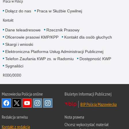
Praca w Policji
Dołącz do nas
Praca w Służbie Cywilnej
Kontakt
Dane teleadresowe
Rzecznik Prasowy
Oficerowie prasowi KMP/KPP
Kontakt dla osób głuchych
Skargi i wnioski
Elektroniczna Platforma Usług Administracji Publicznej
Telefon Zaufania KWP zs. w Radomiu
Dostępność KWP
Sygnaliści
RODO/DODO
Mazowiecka Policja online
Biuletyn Informacji Publicznej
BIP Policja Mazowiecka
Redakcja serwisu
Nota prawna
Chcesz wykorzystać materiał
Kontakt z redakcją