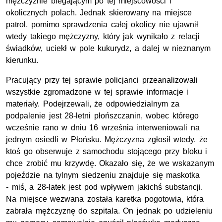
mężczyźnie biegającym po tej miejscowości i
okolicznych polach. Jednak skierowany na miejsce
patrol, pomimo sprawdzenia całej okolicy nie ujawnił
wtedy takiego mężczyzny, który jak wynikało z relacji
świadków, uciekł w pole kukurydz, a dalej w nieznanym
kierunku.
Pracujący przy tej sprawie policjanci przeanalizowali
wszystkie zgromadzone w tej sprawie informacje i
materiały. Podejrzewali, że odpowiedzialnym za
podpalenie jest 28-letni płońszczanin, wobec którego
wcześnie rano w dniu 16 września interweniowali na
jednym osiedli w Płońsku. Mężczyzna zgłosił wtedy, że
ktoś go obserwuje z samochodu stojącego przy bloku i
chce zrobić mu krzywdę. Okazało się, że we wskazanym
pojeździe na tylnym siedzeniu znajduje się maskotka
- miś, a 28-latek jest pod wpływem jakichś substancji.
Na miejsce wezwana została karetka pogotowia, która
zabrała mężczyznę do szpitala. On jednak po udzieleniu