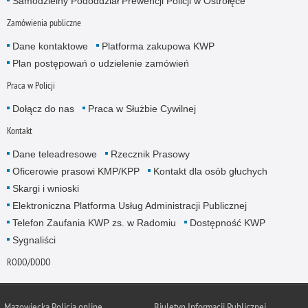
Samodzielny Pododdział Prewencji Policji w Ostrołęce
Zamówienia publiczne
Dane kontaktowe
Platforma zakupowa KWP
Plan postępowań o udzielenie zamówień
Praca w Policji
Dołącz do nas
Praca w Służbie Cywilnej
Kontakt
Dane teleadresowe
Rzecznik Prasowy
Oficerowie prasowi KMP/KPP
Kontakt dla osób głuchych
Skargi i wnioski
Elektroniczna Platforma Usług Administracji Publicznej
Telefon Zaufania KWP zs. w Radomiu
Dostępność KWP
Sygnaliści
RODO/DODO
Mazowiecka Policja online
Biuletyn Informacji Publicznej