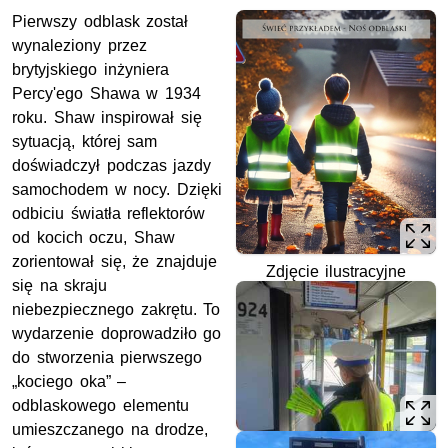
Pierwszy odblask został
wynaleziony przez
brytyjskiego inżyniera
Percy'ego Shawa w 1934
roku. Shaw inspirował się
sytuacją, której sam
doświadczył podczas jazdy
samochodem w nocy. Dzięki
odbiciu światła reflektorów
od kocich oczu, Shaw
zorientował się, że znajduje
Zdjęcie ilustracyjne
się na skraju
niebezpiecznego zakrętu. To
wydarzenie doprowadziło go
do stworzenia pierwszego
„kociego oka” –
odblaskowego elementu
umieszczanego na drodze,