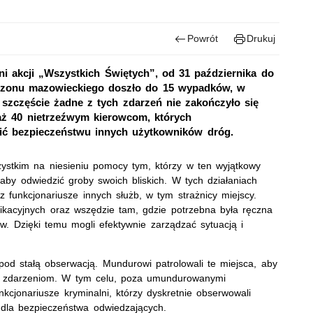
Powrót
Drukuj
i akcji „Wszystkich Świętych”, od 31 października do
rnizonu mazowieckiego doszło do 15 wypadków, w
szczęście żadne z tych zdarzeń nie zakończyło się
ę aż 40 nietrzeźwym kierowcom, których
ić bezpieczeństwu innych użytkowników dróg.
ystkim na niesieniu pomocy tym, którzy w ten wyjątkowy
aby odwiedzić groby swoich bliskich. W tych działaniach
z funkcjonariusze innych służb, w tym strażnicy miejscy.
nikacyjnych oraz wszędzie tam, gdzie potrzebna była ręczna
w. Dzięki temu mogli efektywnie zarządzać sytuacją i
 pod stałą obserwacją. Mundurowi patrolowali te miejsca, aby
m zdarzeniom. W tym celu, poza umundurowanymi
unkcjonariusze kryminalni, którzy dyskretnie obserwowali
dla bezpieczeństwa odwiedzających.