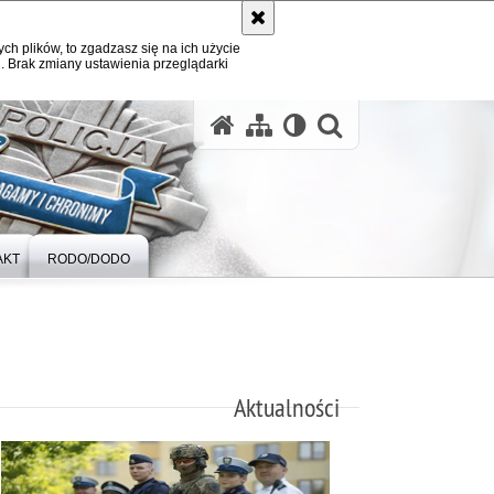
ych plików, to zgadzasz się na ich użycie
. Brak zmiany ustawienia przeglądarki
otwórz wysz
AKT
RODO/DODO
Aktualności