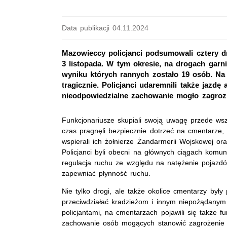
Data publikacji 04.11.2024
Mazowieccy policjanci podsumowali cztery dn
3 listopada. W tym okresie, na drogach ga
wyniku których rannych zostało 19 osób. Na 
tragicznie. Policjanci udaremnili także jazd
nieodpowiedzialne zachowanie mogło zagroz
Funkcjonariusze skupiali swoją uwagę przede wsz
czas pragnęli bezpiecznie dotrzeć na cmentarze, 
wspierali ich żołnierze Żandarmerii Wojskowej ora
Policjanci byli obecni na głównych ciągach komu
regulacja ruchu ze względu na natężenie pojazdó
zapewniać płynność ruchu.
Nie tylko drogi, ale także okolice cmentarzy były
przeciwdziałać kradzieżom i innym niepożądany
policjantami, na cmentarzach pojawili się także f
zachowanie osób mogących stanowić zagrożenie 