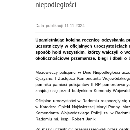
niepodległości
Data publikacji 11.11.2024
Upamiętniając kolejną rocznicę odzyskania pr
uczestniczyły w oficjalnych uroczystościach
sposób hołd wszystkim, którzy walczyli o wo
okolicznościowe przemarsze, biegi i dbali o
Mazowieccy policjanci w Dniu Niepodległości uczci
Ojczyznę. I Zastępca Komendanta Wojewódzkiego P
pomniku pamięci policjantów II RP pomordowany
znajduje się przed budynkiem Komendy Wojewódzk
Oficjalne uroczystości w Radomiu rozpoczęły si
w Katedrze Opieki Najświętszej Maryi Panny. Mazo
Komendanta Wojewódzkiego Policji zs. w Radomiu 
Radomiu mł. insp. Robert Janik.
Po mszy uczestnicy przemaszerowali przez cent