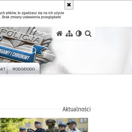
ych plików, to zgadzasz się na ich użycie
. Brak zmiany ustawienia przeglądarki
otwórz wysz
AKT
RODO/DODO
Aktualności