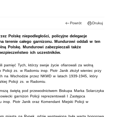
Powrót
Drukuj
zez Polskę niepodległości, policyjne delegacje
 na terenie całego garnizonu. Mundurowi oddali w ten
lną Polskę. Mundurowi zabezpieczali także
 bezpieczeństwo ich uczestników.
li pamięć Tych, którzy swoje życie ofiarowali za wolną
olicji zs. w Radomiu insp. Piotr Janik złożył wieniec przy
ch na Wschodzie przez NKWD w latach 1939-1945, który
iej Policji zs. w Radomiu.
ę mszą świętą pod przewodnictwem Biskupa Marka Solarczyka
wiecki garnizon Policji reprezentowali I Zastępca
insp. Piotr Janik oraz Komendant Miejski Policji w
rum miasta na Rynek, gdzie wystawiona była warta honorowa