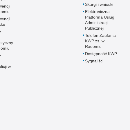
Skargi i wnioski
wencji
adomiu
Elektroniczna
Platforma Usług
wencji
Administracji
cku
Publicznej
y
Telefon Zaufania
KWP zs. w
styczny
Radomiu
adomiu
Dostępność KWP
y
Sygnaliści
licji w