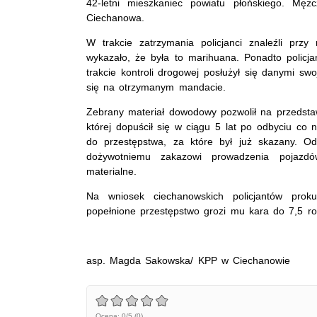
42-letni mieszkaniec powiatu płońskiego. Męż
Ciechanowa.
W trakcie zatrzymania policjanci znaleźli przy
wykazało, że była to marihuana. Ponadto policja
trakcie kontroli drogowej posłużył się danymi sw
się na otrzymanym mandacie.
Zebrany materiał dowodowy pozwolił na przedstaw
której dopuścił się w ciągu 5 lat po odbyciu co
do przestępstwa, za które był już skazany. 
dożywotniemu zakazowi prowadzenia pojazdó
materialne.
Na wniosek ciechanowskich policjantów prok
popełnione przestępstwo grozi mu kara do 7,5 ro
asp. Magda Sakowska/ KPP w Ciechanowie
Ocena: 0/5 (0)