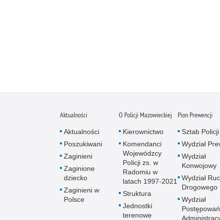
Aktualności
O Policji Mazowieckiej
Pion Prewencji
Aktualności
Kierownictwo
Sztab Policji
Poszukiwani
Komendanci
Wydział Pre
Wojewódzcy
Zaginieni
Wydział
Policji zs. w
Konwojowy
Zaginione
Radomiu w
dziecko
Wydział Ru
latach 1997-2021
Drogowego
Zaginieni w
Struktura
Polsce
Wydział
Jednostki
Postępowań
terenowe
Administrac