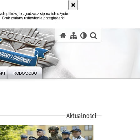
ych plików, to zgadzasz się na ich użycie
. Brak zmiany ustawienia przeglądarki
otwórz wysz
AKT
RODO/DODO
Aktualności