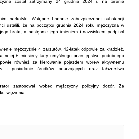
czyzna został zatrzymany 24 grudnia 2024 r. na terenie
 nim narkotyki. Wstępne badanie zabezpieczonej substancji
nci ustalili, że na początku grudnia 2024 roku mężczyzna w
ojego brata, a następnie jego imieniem i nazwiskiem podpisał
ienie mężczyźnie 4 zarzutów. 42-latek odpowie za kradzież,
 najmniej 6 miesięcy kary umyślnego przestępstwo podobnego
Odpowie również za kierowanie pojazdem wbrew aktywnemu
w i posiadanie środków odurzających oraz fałszerstwo
urator zastosował wobec mężczyzny policyjny dozór. Za
ku więzienia.