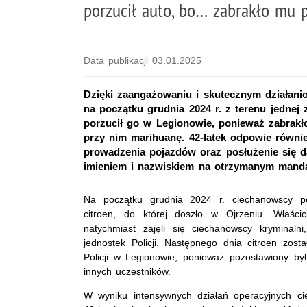
porzucił auto, bo… zabrakło mu 
Data publikacji 03.01.2025
Dzięki zaangażowaniu i skutecznym działanio
na początku grudnia 2024 r. z terenu jednej 
porzucił go w Legionowie, ponieważ zabrakło 
przy nim marihuanę. 42-latek odpowie równ
prowadzenia pojazdów oraz posłużenie się d
imieniem i nazwiskiem na otrzymanym manda
Na początku grudnia 2024 r. ciechanowscy pol
citroen, do której doszło w Ojrzeniu. Właści
natychmiast zajęli się ciechanowscy kryminaln
jednostek Policji. Następnego dnia citroen zos
Policji w Legionowie, ponieważ pozostawiony był
innych uczestników.
W wyniku intensywnych działań operacyjnych ciec