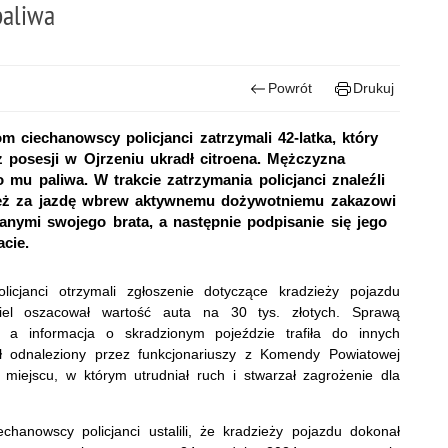
paliwa
Powrót
Drukuj
m ciechanowscy policjanci zatrzymali 42-latka, który
z posesji w Ojrzeniu ukradł citroena. Mężczyzna
mu paliwa. W trakcie zatrzymania policjanci znaleźli
ież za jazdę wbrew aktywnemu dożywotniemu zakazowi
anymi swojego brata, a następnie podpisanie się jego
cie.
icjanci otrzymali zgłoszenie dotyczące kradzieży pojazdu
ciel oszacował wartość auta na 30 tys. złotych. Sprawą
i, a informacja o skradzionym pojeździe trafiła do innych
tał odnaleziony przez funkcjonariuszy z Komendy Powiatowej
 miejscu, w którym utrudniał ruch i stwarzał zagrożenie dla
hanowscy policjanci ustalili, że kradzieży pojazdu dokonał