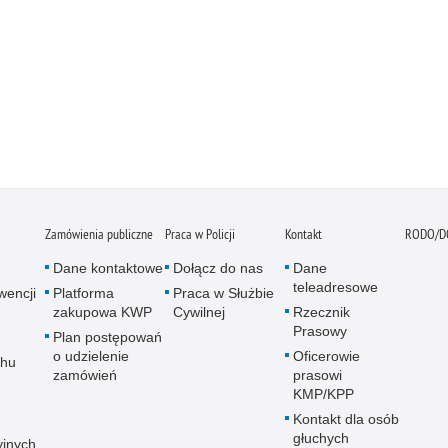
Zamówienia publiczne
Praca w Policji
Kontakt
RODO/D
Dane kontaktowe
Dołącz do nas
Dane
teleadresowe
wencji
Platforma
Praca w Służbie
zakupowa KWP
Cywilnej
Rzecznik
Prasowy
Plan postępowań
o udzielenie
Oficerowie
chu
zamówień
prasowi
KMP/KPP
Kontakt dla osób
głuchych
yjnych