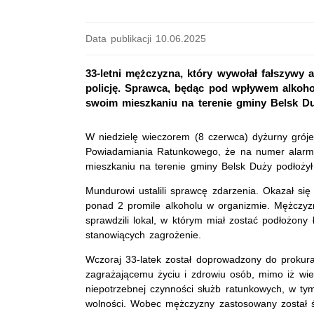
Data publikacji 10.06.2025
33-letni mężczyzna, który wywołał fałszywy
policję. Sprawca, będąc pod wpływem alko
swoim mieszkaniu na terenie gminy Belsk Du
W niedzielę wieczorem (8 czerwca) dyżurny grój
Powiadamiania Ratunkowego, że na numer alarm
mieszkaniu na terenie gminy Belsk Duży podłoży
Mundurowi ustalili sprawcę zdarzenia. Okazał się 
ponad 2 promile alkoholu w organizmie. Mężczyzna 
sprawdzili lokal, w którym miał zostać podłożon
stanowiących zagrożenie.
Wczoraj 33-latek został doprowadzony do prokura
zagrażającemu życiu i zdrowiu osób, mimo iż wiedz
niepotrzebnej czynności służb ratunkowych, w tym
wolności. Wobec mężczyzny zastosowany został ś