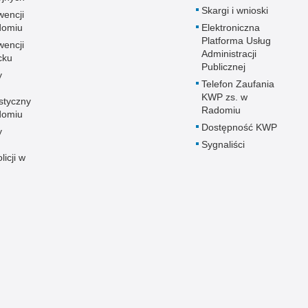
Skargi i wnioski
wencji
adomiu
Elektroniczna
Platforma Usług
wencji
Administracji
cku
Publicznej
y
Telefon Zaufania
KWP zs. w
styczny
Radomiu
adomiu
Dostępność KWP
y
Sygnaliści
licji w