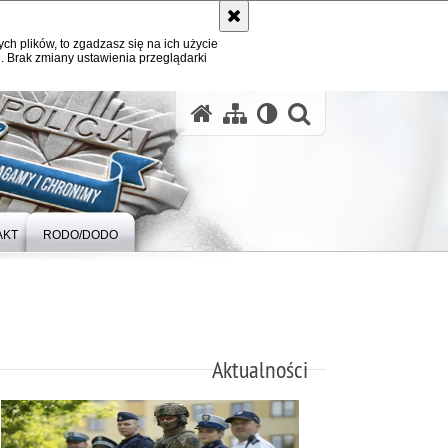
ych plików, to zgadzasz się na ich użycie
. Brak zmiany ustawienia przeglądarki
otwórz wysz
AKT
RODO/DODO
Aktualności