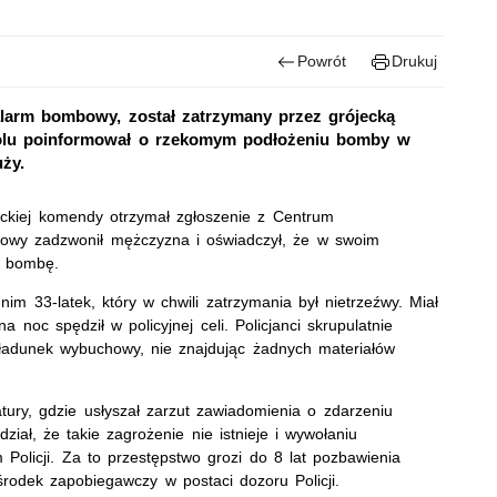
Powrót
Drukuj
 alarm bombowy, został zatrzymany przez grójecką
holu poinformował o rzekomym podłożeniu bomby w
ży.
eckiej komendy otrzymał zgłoszenie z Centrum
owy zadzwonił mężczyzna i oświadczył, że w swoim
ł bombę.
nim 33-latek, który w chwili zatrzymania był nietrzeźwy. Miał
noc spędził w policyjnej celi. Policjanci skrupulatnie
y ładunek wybuchowy, nie znajdując żadnych materiałów
tury, gdzie usłyszał zarzut zawiadomienia o zdarzeniu
iał, że takie zagrożenie nie istnieje i wywołaniu
 Policji. Za to przestępstwo grozi do 8 lat pozbawienia
rodek zapobiegawczy w postaci dozoru Policji.