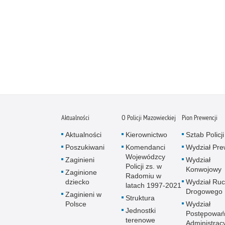
Aktualności
O Policji Mazowieckiej
Pion Prewencji
Aktualności
Kierownictwo
Sztab Policji
Poszukiwani
Komendanci
Wydział Pre
Wojewódzcy
Zaginieni
Wydział
Policji zs. w
Konwojowy
Zaginione
Radomiu w
dziecko
Wydział Ru
latach 1997-2021
Drogowego
Zaginieni w
Struktura
Polsce
Wydział
Jednostki
Postępowań
terenowe
Administrac