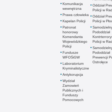
Komunikacja
Oddział Pre
wewnętrzna
Policji w R
Prawa człowieka
Oddział Pre
Kapelan Policji
Policji w Pło
Patronat
Samodzieln
honorowy
Pododdział
Komendanta
Kontrterrory
Wojewódzkiego
Policji w R
Policji
Samodzieln
Fundusze
Pododdział
WFOŚiGW
Prewencji Po
Ostrołęce
Laboratorium
Kryminalistyczne
Antykorupcja
Wydział
Zamowień
Publicznych i
Funduszy
Pomocowych