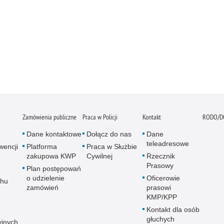
Zamówienia publiczne
Praca w Policji
Kontakt
RODO/D
Dane kontaktowe
Dołącz do nas
Dane
teleadresowe
wencji
Platforma
Praca w Służbie
zakupowa KWP
Cywilnej
Rzecznik
Prasowy
Plan postępowań
o udzielenie
Oficerowie
chu
zamówień
prasowi
KMP/KPP
Kontakt dla osób
głuchych
yjnych