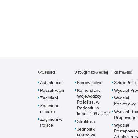
Aktualności
O Policji Mazowieckiej
Pion Prewencji
Aktualności
Kierownictwo
Sztab Policji
Poszukiwani
Komendanci
Wydział Pre
Wojewódzcy
Zaginieni
Wydział
Policji zs. w
Konwojowy
Zaginione
Radomiu w
dziecko
Wydział Ru
latach 1997-2021
Drogowego
Zaginieni w
Struktura
Polsce
Wydział
Jednostki
Postępowań
terenowe
Administrac