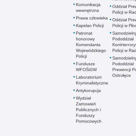
Komunikacja
Oddział Pre
wewnętrzna
Policji w R
Prawa człowieka
Oddział Pre
Kapelan Policji
Policji w Pło
Patronat
Samodzieln
honorowy
Pododdział
Komendanta
Kontrterrory
Wojewódzkiego
Policji w R
Policji
Samodzieln
Fundusze
Pododdział
WFOŚiGW
Prewencji Po
Ostrołęce
Laboratorium
Kryminalistyczne
Antykorupcja
Wydział
Zamowień
Publicznych i
Funduszy
Pomocowych