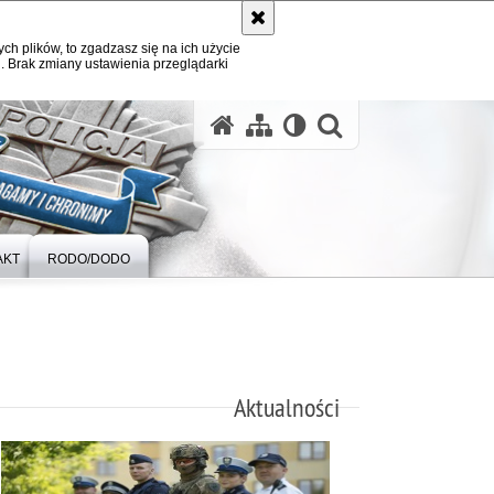
ych plików, to zgadzasz się na ich użycie
. Brak zmiany ustawienia przeglądarki
otwórz wysz
AKT
RODO/DODO
Aktualności