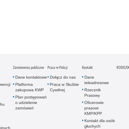
Zamówienia publiczne
Praca w Policji
Kontakt
RODO/D
Dane kontaktowe
Dołącz do nas
Dane
teleadresowe
wencji
Platforma
Praca w Służbie
zakupowa KWP
Cywilnej
Rzecznik
Prasowy
Plan postępowań
o udzielenie
Oficerowie
chu
zamówień
prasowi
KMP/KPP
Kontakt dla osób
głuchych
yjnych