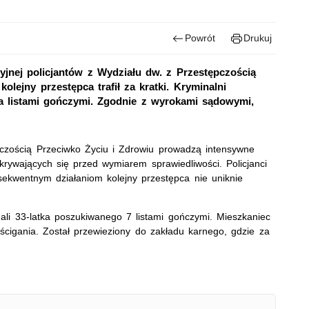
Powrót
Drukuj
cyjnej policjantów z Wydziału dw. z Przestępczością
olejny przestępca trafił za kratki. Kryminalni
a listami gończymi. Zgodnie z wyrokami sądowymi,
pczością Przeciwko Życiu i Zdrowiu prowadzą intensywne
krywających się przed wymiarem sprawiedliwości. Policjanci
nsekwentnym działaniom kolejny przestępca nie uniknie
mali 33-latka poszukiwanego 7 listami gończymi. Mieszkaniec
ścigania. Został przewieziony do zakładu karnego, gdzie za