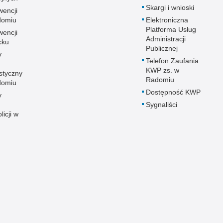
Skargi i wnioski
wencji
adomiu
Elektroniczna
Platforma Usług
wencji
Administracji
cku
Publicznej
y
Telefon Zaufania
KWP zs. w
styczny
Radomiu
adomiu
Dostępność KWP
y
Sygnaliści
licji w