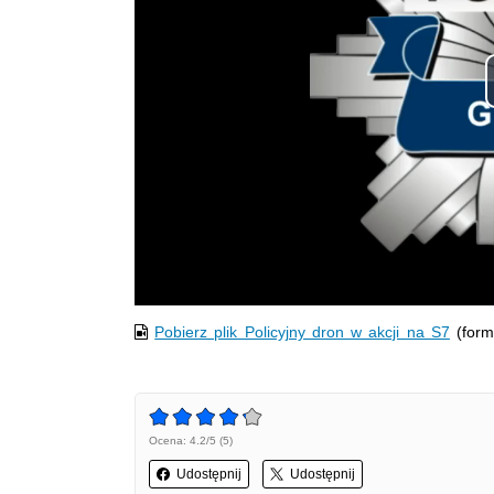
Pobierz plik Policyjny dron w akcji na S7
(form
Ocena: 4.2/5 (5)
Udostępnij
Udostępnij