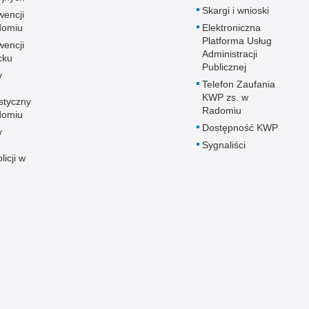
Skargi i wnioski
wencji
adomiu
Elektroniczna
Platforma Usług
wencji
Administracji
cku
Publicznej
y
Telefon Zaufania
KWP zs. w
styczny
Radomiu
adomiu
Dostępność KWP
y
Sygnaliści
licji w