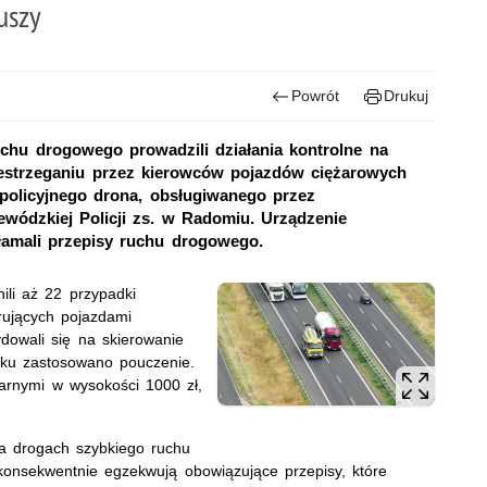
uszy
Powrót
Drukuj
ruchu drogowego prowadzili działania kontrolne na
zestrzeganiu przez kierowców pojazdów ciężarowych
policyjnego drona, obsługiwanego przez
ewódzkiej Policji zs. w Radomiu. Urządzenie
łamali przepisy ruchu drogowego.
ili aż 22 przypadki
rujących pojazdami
ydowali się na skierowanie
ku zastosowano pouczenie.
arnymi w wysokości 1000 zł,
na drogach szybkiego ruchu
i konsekwentnie egzekwują obowiązujące przepisy, które