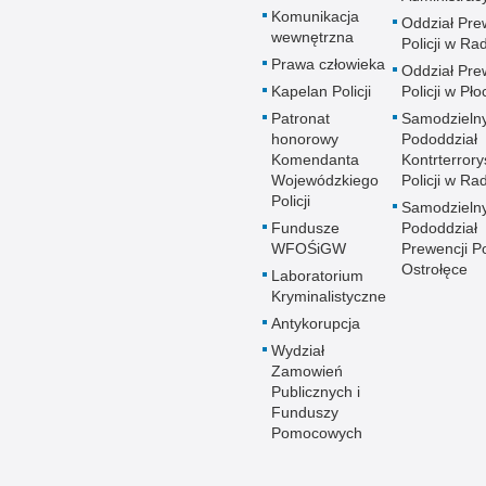
Komunikacja
Oddział Pre
wewnętrzna
Policji w R
Prawa człowieka
Oddział Pre
Kapelan Policji
Policji w Pło
Patronat
Samodzieln
honorowy
Pododdział
Komendanta
Kontrterrory
Wojewódzkiego
Policji w R
Policji
Samodzieln
Fundusze
Pododdział
WFOŚiGW
Prewencji Po
Ostrołęce
Laboratorium
Kryminalistyczne
Antykorupcja
Wydział
Zamowień
Publicznych i
Funduszy
Pomocowych