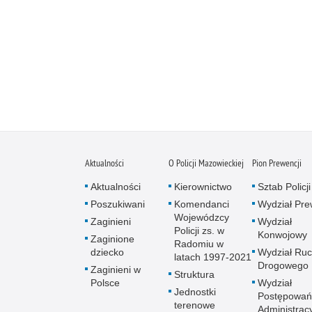
Aktualności
O Policji Mazowieckiej
Pion Prewencji
Aktualności
Kierownictwo
Sztab Policji
Poszukiwani
Komendanci
Wydział Pre
Wojewódzcy
Zaginieni
Wydział
Policji zs. w
Konwojowy
Zaginione
Radomiu w
dziecko
Wydział Ru
latach 1997-2021
Drogowego
Zaginieni w
Struktura
Polsce
Wydział
Jednostki
Postępowań
terenowe
Administrac