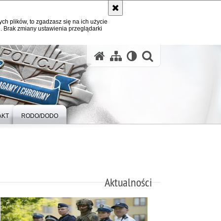
ych plików, to zgadzasz się na ich użycie
. Brak zmiany ustawienia przeglądarki
otwórz wysz
AKT
RODO/DODO
Aktualności