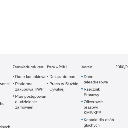
Zamówienia publiczne
Praca w Policji
Kontakt
RODO/D
Dane kontaktowe
Dołącz do nas
Dane
teleadresowe
wencji
Platforma
Praca w Służbie
zakupowa KWP
Cywilnej
Rzecznik
Prasowy
Plan postępowań
o udzielenie
Oficerowie
chu
zamówień
prasowi
KMP/KPP
Kontakt dla osób
głuchych
yjnych