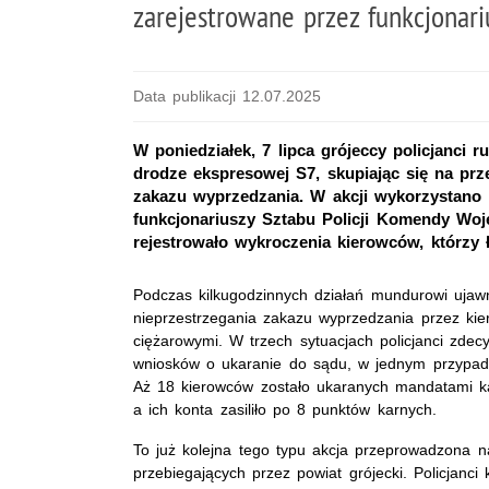
zarejestrowane przez funkcjonari
Data publikacji 12.07.2025
W poniedziałek, 7 lipca grójeccy policjanci 
drodze ekspresowej S7, skupiając się na pr
zakazu wyprzedzania. W akcji wykorzystano 
funkcjonariuszy Sztabu Policji Komendy Woj
rejestrowało wykroczenia kierowców, którzy 
Podczas kilkugodzinnych działań mundurowi ujawn
nieprzestrzegania zakazu wyprzedzania przez kie
ciężarowymi. W trzech sytuacjach policjanci zdec
wniosków o ukaranie do sądu, w jednym przypad
Aż 18 kierowców zostało ukaranych mandatami k
a ich konta zasiliło po 8 punktów karnych.
To już kolejna tego typu akcja przeprowadzona 
przebiegających przez powiat grójecki. Policjanc