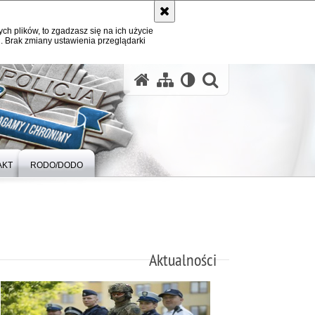
ych plików, to zgadzasz się na ich użycie
. Brak zmiany ustawienia przeglądarki
otwórz wysz
AKT
RODO/DODO
Aktualności