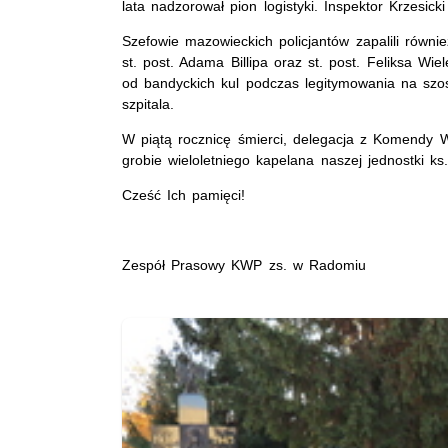
lata nadzorował pion logistyki. Inspektor Krzesic
Szefowie mazowieckich policjantów zapalili równi
st. post. Adama Billipa oraz st. post. Feliksa Wie
od bandyckich kul podczas legitymowania na szos
szpitala.
W piątą rocznicę śmierci, delegacja z Komendy W
grobie wieloletniego kapelana naszej jednostki ks
Cześć Ich pamięci!
Zespół Prasowy KWP zs. w Radomiu