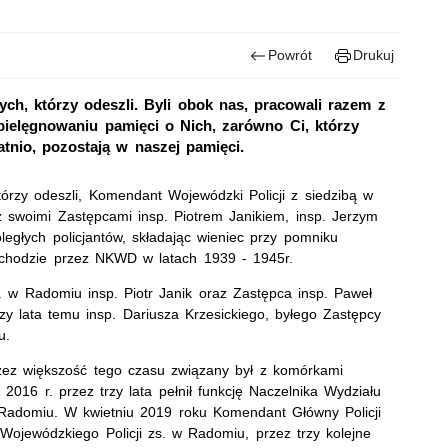
Powrót
Drukuj
ch, którzy odeszli. Byli obok nas, pracowali razem z
 pielęgnowaniu pamięci o Nich, zarówno Ci, którzy
statnio, pozostają w naszej pamięci.
rzy odeszli, Komendant Wojewódzki Policji z siedzibą w
swoimi Zastępcami insp. Piotrem Janikiem, insp. Jerzym
egłych policjantów, składając wieniec przy pomniku
schodzie przez NKWD w latach 1939 - 1945r.
 w Radomiu insp. Piotr Janik oraz Zastępca insp. Paweł
rzy lata temu insp. Dariusza Krzesickiego, byłego Zastępcy
u.
 Przez większość tego czasu związany był z komórkami
2016 r. przez trzy lata pełnił funkcję Naczelnika Wydziału
 Radomiu. W kwietniu 2019 roku Komendant Główny Policji
ojewódzkiego Policji zs. w Radomiu, przez trzy kolejne