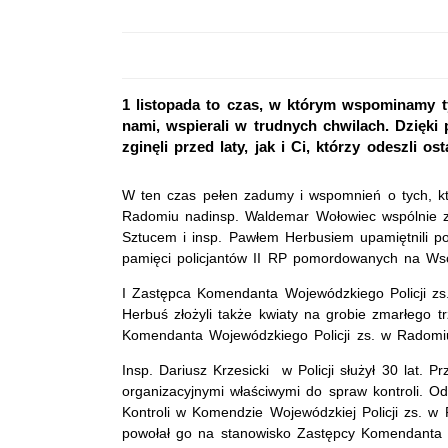
1 listopada to czas, w którym wspominamy ty
nami, wspierali w trudnych chwilach. Dzięki
zginęli przed laty, jak i Ci, którzy odeszli o
W ten czas pełen zadumy i wspomnień o tych, któ
Radomiu nadinsp. Waldemar Wołowiec wspólnie z 
Sztucem i insp. Pawłem Herbusiem upamiętnili pol
pamięci policjantów II RP pomordowanych na W
I Zastępca Komendanta Wojewódzkiego Policji zs.
Herbuś złożyli także kwiaty na grobie zmarłego t
Komendanta Wojewódzkiego Policji zs. w Radomi
Insp. Dariusz Krzesicki w Policji służył 30 lat.
organizacyjnymi właściwymi do spraw kontroli. Od 
Kontroli w Komendzie Wojewódzkiej Policji zs. w
powołał go na stanowisko Zastępcy Komendanta W