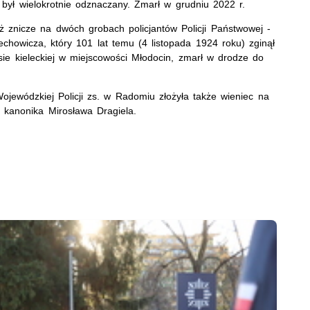
ki był wielokrotnie odznaczany. Zmarł w grudniu 2022 r.
eż znicze na dwóch grobach policjantów Policji Państwowej -
lechowicza, który 101 lat temu (4 listopada 1924 roku) zginął
ie kieleckiej w miejscowości Młodocin, zmarł w drodze do
ojewódzkiej Policji zs. w Radomiu złożyła także wieniec na
. kanonika Mirosława Dragiela.