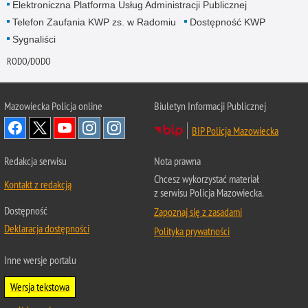
Elektroniczna Platforma Usług Administracji Publicznej
Telefon Zaufania KWP zs. w Radomiu
Dostępność KWP
Sygnaliści
RODO/DODO
Mazowiecka Policja online
Biuletyn Informacji Publicznej
BIP Policja Mazowiecka
Redakcja serwisu
Nota prawna
Chcesz wykorzystać materiał
Kontakt z redakcją
z serwisu Policja Mazowiecka.
Dostępność
Zapoznaj się z zasadami
Deklaracja dostępności
Polityka prywatności
Inne wersje portalu
Wersja tekstowa