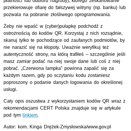
płatności lub odbioru nagrody), którego zeskanowanie
przekierowuje ofiarę do fałszywej witryny (np. banku) lub
pozwala na pobranie złośliwego oprogramowania.
Żeby nie wpaść w (cyber)pułapkę podchodź z
ostrożnością do kodów QR. Korzystaj z nich rozsądnie,
skanuj tylko te pochodzące od zaufanych podmiotów, by
nie narazić się na kłopoty. Uważnie weryfikuj też
autentyczność strony, na którą trafiłeś – szczególnie jeśli
masz zamiar podać na niej swoje dane lub coś z niej
pobrać. „Czerwona lampka” powinna zapalić się za
każdym razem, gdy po sczytaniu kodu zostaniesz
poproszony o podanie danych logowania do określonej
usługi.
Cały opis oszustwa z wykorzystaniem kodów QR wraz z
rekomendacjami CERT Polska znajduje się w artykule
pod tym
linkiem
.
Autor: kom. Kinga Drężek-Zmysłowska/www.gov.pl