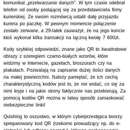
komunikat „przetwarzanie danych”. W tym czasie odebrał
telefon od osoby podającej się za przedstawiciela firmy
kurierskiej. Ze swoim rozmówcą ustalił datę przyjazdu
kuriera po paczkę. W pewnym momencie połączenie
zostało zerwane, a 29-latek zauważył, że na jego koncie
ktoś wykonał kilka transakcji na łączną kwotę 7 600zł.
Kody szybkiej odpowiedzi, znane jako QR to kwadratowe
obrazy z szeregiem czarno-białych wzorów, które
widzimy w Internecie, gazetach, broszurach czy na
plakatach. Pozwalają na zapisanie dużej ilości danych
na małej powierzchni. Należy pamiętać, że ich cechą
charakterystyczną kodów jest to, że nie widać, co się za
nimi kryje i na jakie strony faktycznie nas przekierują. Za
pomocą kodów QR można w łatwy sposób zamaskować
niebezpieczne linki!
Quishing to oszustwo, w którym cyberprzestępca tworzy
spreparowany kod QR (rzekomo prowadzący np. do e-