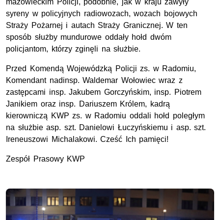
mazowieckim Policji, podobnie, jak w kraju zawyły
syreny w policyjnych radiowozach, wozach bojowych
Straży Pożarnej i autach Straży Granicznej. W ten
sposób służby mundurowe oddały hołd dwóm
policjantom, którzy zginęli na służbie.
Przed Komendą Wojewódzką Policji zs. w Radomiu,
Komendant nadinsp. Waldemar Wołowiec wraz z
zastępcami insp. Jakubem Gorczyńskim, insp. Piotrem
Janikiem oraz insp. Dariuszem Królem, kadrą
kierowniczą KWP zs. w Radomiu oddali hołd poległym
na służbie asp. szt. Danielowi Łuczyńskiemu i asp. szt.
Ireneuszowi Michalakowi. Cześć Ich pamięci!
Zespół Prasowy KWP