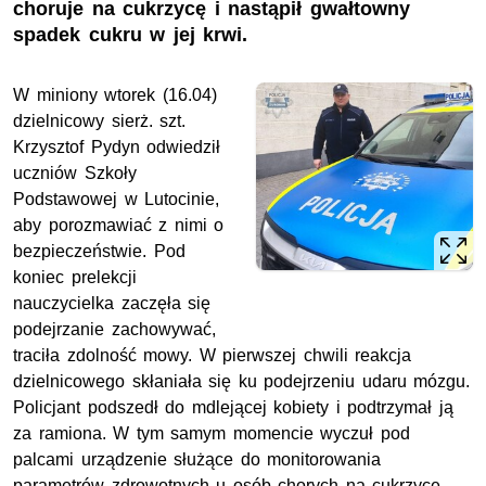
choruje na cukrzycę i nastąpił gwałtowny
spadek cukru w jej krwi.
W miniony wtorek (16.04)
dzielnicowy sierż. szt.
Krzysztof
Pydyn
odwiedził
uczniów Szkoły
Podstawowej w Lutocinie,
aby porozmawiać z nimi o
bezpieczeństwie. Pod
koniec prelekcji
nauczycielka zaczęła się
podejrzanie zachowywać,
traciła zdolność mowy. W pierwszej chwili reakcja
dzielnicowego skłaniała się ku podejrzeniu udaru mózgu.
Policjant podszedł do mdlejącej kobiety i podtrzymał ją
za ramiona. W tym samym momencie wyczuł pod
palcami urządzenie służące do monitorowania
parametrów zdrowotnych u osób chorych na cukrzycę.