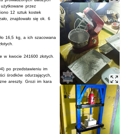
a użytkowane przez
iono 12 sztuk kostek
ało, znajdowało się ok. 6
ło 16,5 kg, a ich szacowana
łotych.
ze w kwocie 241600 złotych.
.04) po przedstawieniu im
ości środków odurzających,
ne areszty. Grozi im kara