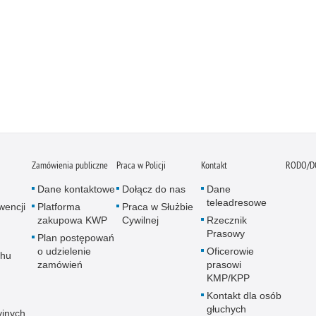
Zamówienia publiczne
Praca w Policji
Kontakt
RODO/D
Dane kontaktowe
Dołącz do nas
Dane
teleadresowe
wencji
Platforma
Praca w Służbie
zakupowa KWP
Cywilnej
Rzecznik
Prasowy
Plan postępowań
o udzielenie
Oficerowie
chu
zamówień
prasowi
KMP/KPP
Kontakt dla osób
głuchych
yjnych