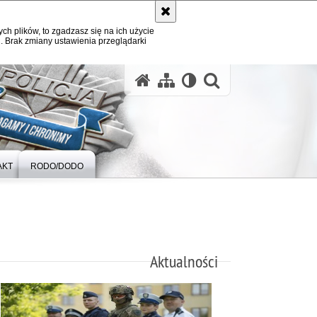
ych plików, to zgadzasz się na ich użycie
. Brak zmiany ustawienia przeglądarki
otwórz wysz
AKT
RODO/DODO
Aktualności