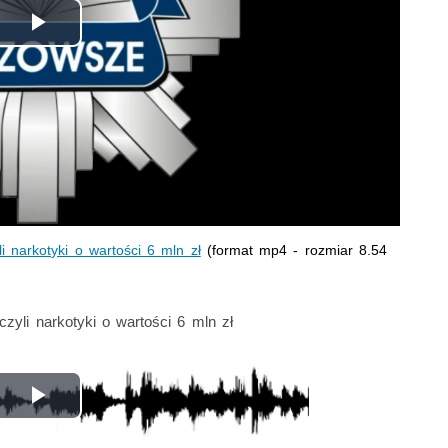
Odtwórz
wideo
i narkotyki o wartości 6 mln zł
(format mp4 - rozmiar 8.54
zyli narkotyki o wartości 6 mln zł
i zabezpieczyli narkotyki o wartości 6 mln zł
Odtwórz