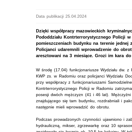
Data publikacji 25.04.2024
Dzięki współpracy mazowieckich kryminalnych
Pododdziału Kontrterrorystycznego Policji 
pomieszczeniach budynku na terenie jednej z 
Policjanci udaremnili wprowadzenie do obrot
aresztowani na 3 miesiące. Grozi im kara do
W środę (17.04) funkcjonariusze Wydziału
dw
. z
KWP
zs
. w Radomiu oraz policjanci Wydziału D
przy współpracy z funkcjonariuszami Samodzieln
Kontrterrorystycznego Policji w Radomiu zatrzyma
posesji dwóch mężczyzn (41 i 46 lat). Mężczyźn
znajdującego się tam budynku, rozdrabniali i pako
następnie mieli wprowadzić do obrotu.
Podczas prowadzonych czynności ujawniono i zab
hydrauliczną, mikser, zgrzewarkę oraz 10 spras
znajdowało się łącznie ok. 10,5 kg kokainy. W t