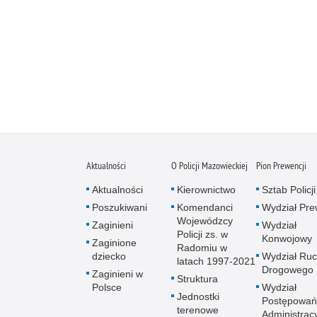
Aktualności
O Policji Mazowieckiej
Pion Prewencji
Aktualności
Kierownictwo
Sztab Policji
Poszukiwani
Komendanci
Wydział Pre
Wojewódzcy
Zaginieni
Wydział
Policji zs. w
Konwojowy
Zaginione
Radomiu w
dziecko
Wydział Ru
latach 1997-2021
Drogowego
Zaginieni w
Struktura
Polsce
Wydział
Jednostki
Postępowań
terenowe
Administrac