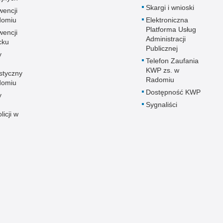
Skargi i wnioski
wencji
adomiu
Elektroniczna
Platforma Usług
wencji
Administracji
cku
Publicznej
y
Telefon Zaufania
KWP zs. w
styczny
Radomiu
adomiu
Dostępność KWP
y
Sygnaliści
licji w