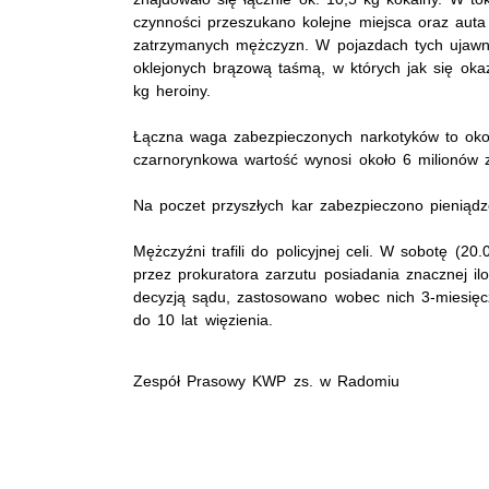
czynności przeszukano kolejne miejsca oraz aut
zatrzymanych mężczyzn. W pojazdach tych ujawn
oklejonych brązową taśmą, w których jak się okaz
kg heroiny.
Łączna waga zabezpieczonych narkotyków to oko
czarnorynkowa wartość wynosi około 6 milionów z
Na poczet przyszłych kar zabezpieczono pieniąd
Mężczyźni trafili do policyjnej celi. W sobotę (20
przez prokuratora zarzutu posiadania znacznej il
decyzją sądu, zastosowano wobec nich 3-miesięcz
do 10 lat więzienia.
Zespół Prasowy KWP zs. w Radomiu