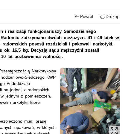
Powrót
Drukuj
 i realizacji funkcjonariuszy Samodzielnego
w Radomiu zatrzymano dwóch mężczyzn. 41 i 46-latek w
radomskich posesji rozdzielali i pakowali narkotyki.
u ok. 16,5 kg. Decyzją sądu mężczyźni zostali
 10 lat pozbawienia wolności.
 Przestępczością Narkotykową
ochodzeniowo-Śledczego KWP
ego Pododdziału
li na jednej z radomskich
i w jednym z pomieszczeń,
wali narkotyki, które
ezpieczono m.in. prasę
owanych opakowań, w których
oku prowadzonych dalszych