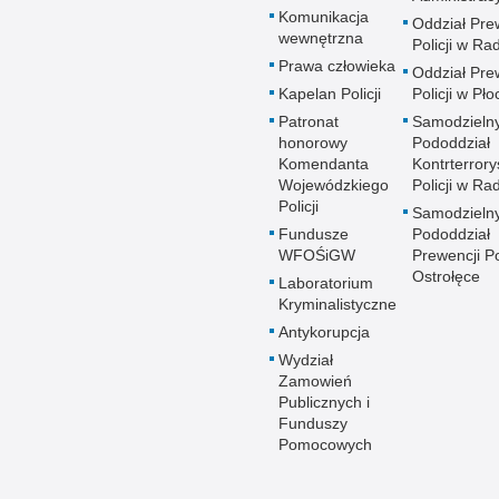
Komunikacja
Oddział Pre
wewnętrzna
Policji w R
Prawa człowieka
Oddział Pre
Kapelan Policji
Policji w Pło
Patronat
Samodzieln
honorowy
Pododdział
Komendanta
Kontrterrory
Wojewódzkiego
Policji w R
Policji
Samodzieln
Fundusze
Pododdział
WFOŚiGW
Prewencji Po
Ostrołęce
Laboratorium
Kryminalistyczne
Antykorupcja
Wydział
Zamowień
Publicznych i
Funduszy
Pomocowych