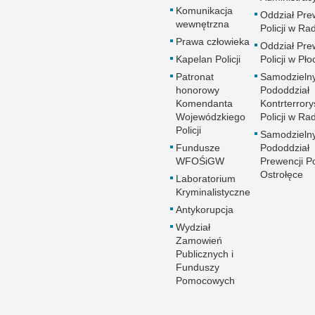
Komunikacja
Oddział Pre
wewnętrzna
Policji w R
Prawa człowieka
Oddział Pre
Kapelan Policji
Policji w Pło
Patronat
Samodzieln
honorowy
Pododdział
Komendanta
Kontrterrory
Wojewódzkiego
Policji w R
Policji
Samodzieln
Fundusze
Pododdział
WFOŚiGW
Prewencji Po
Ostrołęce
Laboratorium
Kryminalistyczne
Antykorupcja
Wydział
Zamowień
Publicznych i
Funduszy
Pomocowych