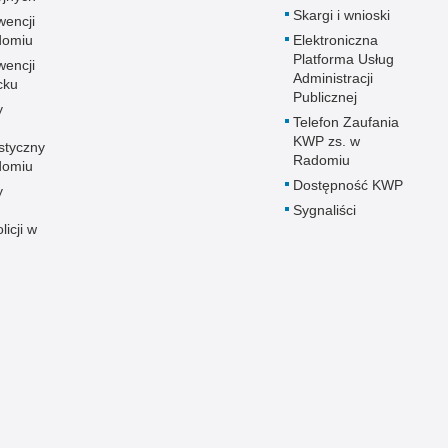
Skargi i wnioski
wencji
adomiu
Elektroniczna
Platforma Usług
wencji
Administracji
cku
Publicznej
y
Telefon Zaufania
KWP zs. w
styczny
Radomiu
adomiu
Dostępność KWP
y
Sygnaliści
licji w