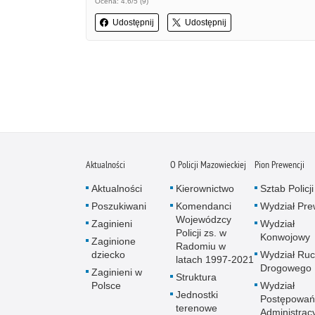
Ocena: 4.6/5 (9)
Udostępnij
Udostępnij
Aktualności
O Policji Mazowieckiej
Pion Prewencji
Aktualności
Kierownictwo
Sztab Policji
Poszukiwani
Komendanci
Wydział Pre
Wojewódzcy
Zaginieni
Wydział
Policji zs. w
Konwojowy
Zaginione
Radomiu w
dziecko
Wydział Ru
latach 1997-2021
Drogowego
Zaginieni w
Struktura
Polsce
Wydział
Jednostki
Postępowań
terenowe
Administrac