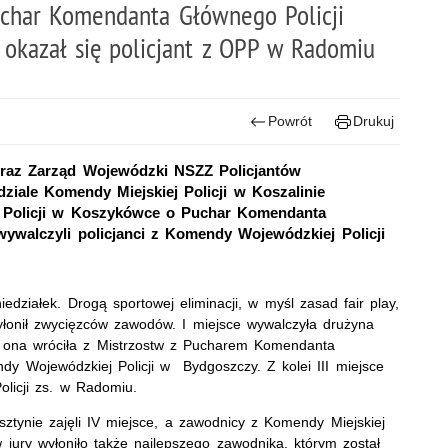
uchar Komendanta Głównego Policji
 okazał się policjant z OPP w Radomiu
Powrót
Drukuj
raz Zarząd Wojewódzki NSZZ Policjantów
ale Komendy Miejskiej Policji w Koszalinie
ki Policji w Koszykówce o Puchar Komendanta
wywalczyli policjanci z Komendy Wojewódzkiej Policji
działek. Drogą sportowej eliminacji, w myśl zasad fair play,
yłonił zwycięzców zawodów. I miejsce wywalczyła drużyna
o ona wróciła z Mistrzostw z Pucharem Komendanta
ndy Wojewódzkiej Policji w Bydgoszczy. Z kolei III miejsce
licji zs. w Radomiu.
tynie zajęli IV miejsce, a zawodnicy z Komendy Miejskiej
w jury wyłoniło także najlepszego zawodnika, którym został