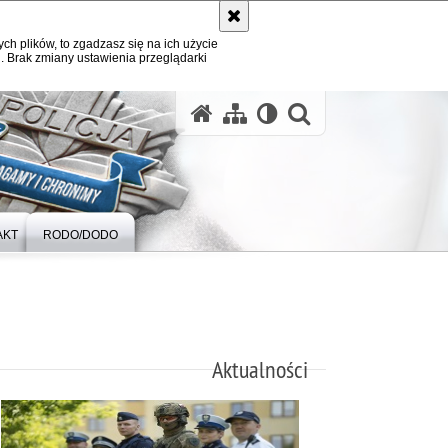
ych plików, to zgadzasz się na ich użycie
. Brak zmiany ustawienia przeglądarki
otwórz wysz
AKT
RODO/DODO
Aktualności