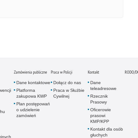
Zamówienia publiczne
Praca w Policji
Kontakt
RODO/D
Dane kontaktowe
Dołącz do nas
Dane
teleadresowe
wencji
Platforma
Praca w Służbie
zakupowa KWP
Cywilnej
Rzecznik
Prasowy
Plan postępowań
o udzielenie
Oficerowie
chu
zamówień
prasowi
KMP/KPP
Kontakt dla osób
głuchych
yjnych