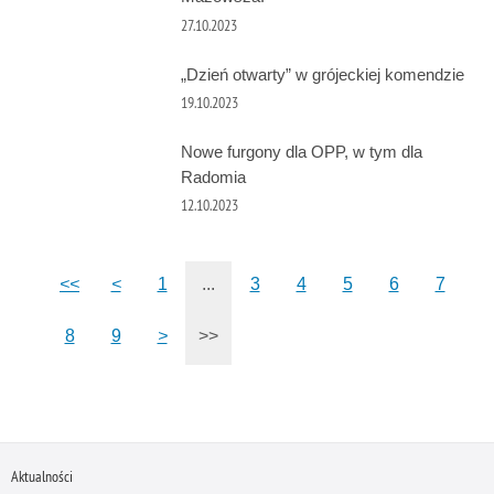
27.10.2023
„Dzień otwarty” w grójeckiej komendzie
19.10.2023
Nowe furgony dla OPP, w tym dla
Radomia
12.10.2023
<<
<
1
...
3
4
5
6
7
8
9
>
>>
Aktualności