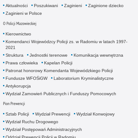
Aktualności
Poszukiwani
Zaginieni
Zaginione dziecko
Zaginieni w Polsce
O Policji Mazowieckiej
Kierownictwo
Komendanci Wojewódzcy Policji zs. w Radomiu w latach 1997-
2021
Struktura
Jednostki terenowe
Komunikacja wewnętrzna
Prawa człowieka
Kapelan Policji
Patronat honorowy Komendanta Wojewódzkiego Policji
Fundusze WFOŚiGW
Laboratorium Kryminalistyczne
Antykorupcja
Wydział Zamowień Publicznych i Funduszy Pomocowych
Pion Prewencji
Sztab Policji
Wydział Prewencji
Wydział Konwojowy
Wydział Ruchu Drogowego
Wydział Postępowań Administracyjnych
Oddział Prewencji Policji w Radomiu