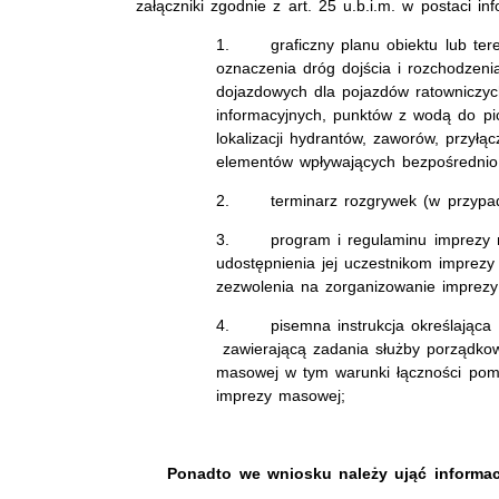
załączniki zgodnie z art. 25 u.b.i.m. w postaci i
1. graficzny planu obiektu lub ter
oznaczenia dróg dojścia i rozchodzen
dojazdowych dla pojazdów ratowniczyc
informacyjnych, punktów z wodą do pi
lokalizacji hydrantów, zaworów, przyłąc
elementów wpływających bezpośrednio
2. terminarz rozgrywek (w przypadk
3. program i regulaminu imprezy ma
udostępnienia jej uczestnikom imprez
zezwolenia na zorganizowanie imprez
4. pisemna instrukcja określająca za
zawierającą zadania służby porządkow
masowej w tym warunki łączności pomi
imprezy masowej;
Ponadto we wniosku należy ująć informac