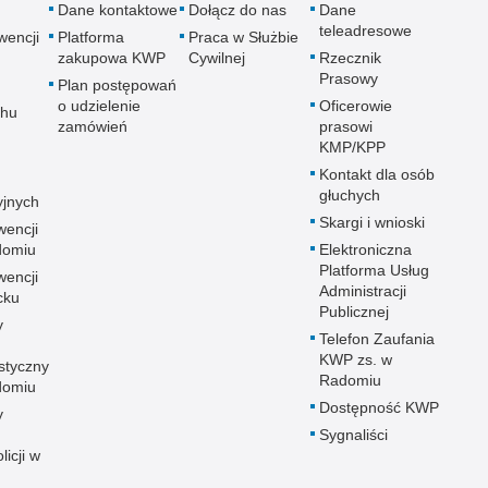
Dane kontaktowe
Dołącz do nas
Dane
teleadresowe
wencji
Platforma
Praca w Służbie
zakupowa KWP
Cywilnej
Rzecznik
Prasowy
Plan postępowań
o udzielenie
Oficerowie
chu
zamówień
prasowi
KMP/KPP
Kontakt dla osób
głuchych
yjnych
Skargi i wnioski
wencji
adomiu
Elektroniczna
Platforma Usług
wencji
Administracji
cku
Publicznej
y
Telefon Zaufania
KWP zs. w
styczny
Radomiu
adomiu
Dostępność KWP
y
Sygnaliści
licji w