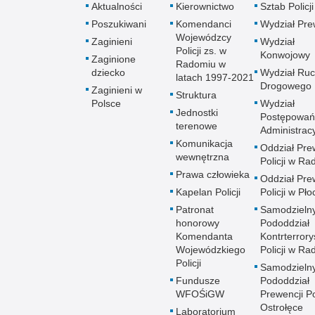
Aktualności
Kierownictwo
Sztab Policji
Poszukiwani
Komendanci
Wydział Pre
Wojewódzcy
Zaginieni
Wydział
Policji zs. w
Konwojowy
Zaginione
Radomiu w
dziecko
Wydział Ru
latach 1997-2021
Drogowego
Zaginieni w
Struktura
Polsce
Wydział
Jednostki
Postępowań
terenowe
Administrac
Komunikacja
Oddział Pre
wewnętrzna
Policji w R
Prawa człowieka
Oddział Pre
Kapelan Policji
Policji w Pło
Patronat
Samodzieln
honorowy
Pododdział
Komendanta
Kontrterrory
Wojewódzkiego
Policji w R
Policji
Samodzieln
Fundusze
Pododdział
WFOŚiGW
Prewencji Po
Ostrołęce
Laboratorium