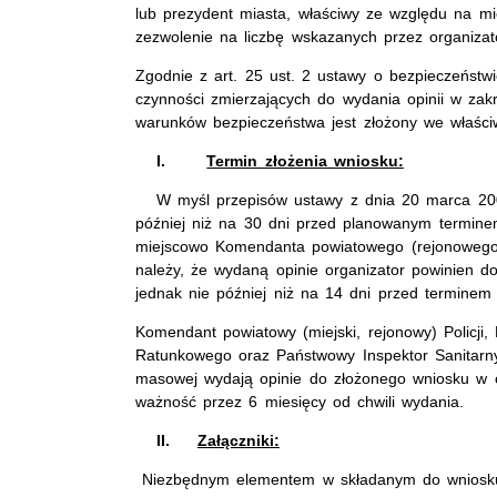
lub prezydent miasta, właściwy ze względu na m
zezwolenie na liczbę wskazanych przez organizat
Zgodnie z art. 25 ust. 2 ustawy o bezpieczeństw
czynności zmierzających do wydania opinii w zak
warunków bezpieczeństwa jest złożony we właści
I.
Termin złożenia wniosku:
W myśl przepisów ustawy z dnia 20 marca 2
później niż na 30 dni przed planowanym termine
miejscowo Komendanta powiatowego (rejonowego, m
należy, że wydaną opinie organizator powinien d
jednak nie później niż na 14 dni przed terminem
Komendant powiatowy (miejski, rejonowy) Policji,
Ratunkowego oraz Państwowy Inspektor Sanitarny
masowej wydają opinie do złożonego wniosku w c
ważność przez 6 miesięcy od chwili wydania.
II.
Załączniki:
Niezbędnym elementem w składanym do wniosku