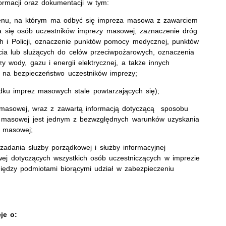
nformacji oraz dokumentacji w tym:
enu, na którym ma odbyć się impreza masowa z zawarciem
ia się osób uczestników imprezy masowej, zaznaczenie dróg
h i Policji, oznaczenie punktów pomocy medycznej, punktów
cia lub służących do celów przeciwpożarowych, oznaczenia
zy wody, gazu i energii elektrycznej, a także innych
 na bezpieczeństwo uczestników imprezy;
u imprez masowych stale powtarzających się);
sowej, wraz z zawartą informacją dotyczącą sposobu
y masowej jest jednym z bezwzględnych warunków uzyskania
y masowej;
dania służby porządkowej i służby informacyjnej
ej dotyczących wszystkich osób uczestniczących w imprezie
ędzy podmiotami biorącymi udział w zabezpieczeniu
je o: