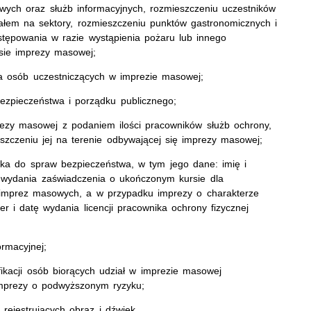
h oraz służb informacyjnych, rozmieszczeniu uczestników
łem na sektory, rozmieszczeniu punktów gastronomicznych i
stępowania w razie wystąpienia pożaru lub innego
sie imprezy masowej;
 osób uczestniczących w imprezie masowej;
pieczeństwa i porządku publicznego;
zy masowej z podaniem ilości pracowników służb ochrony,
zczeniu jej na terenie odbywającej się imprezy masowej;
 do spraw bezpieczeństwa, w tym jego dane: imię i
wydania zaświadczenia o ukończonym kursie dla
imprez masowych, a w przypadku imprezy o charakterze
i datę wydania licencji pracownika ochrony fizycznej
rmacyjnej;
acji osób biorących udział w imprezie masowej
imprezy o podwyższonym ryzyku;
jestrujących obraz i dźwięk.