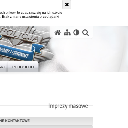
ych plików, to zgadzasz się na ich użycie
. Brak zmiany ustawienia przeglądarki
otwórz wysz
AKT
RODO/DODO
Imprezy masowe
NE KONTAKTOWE