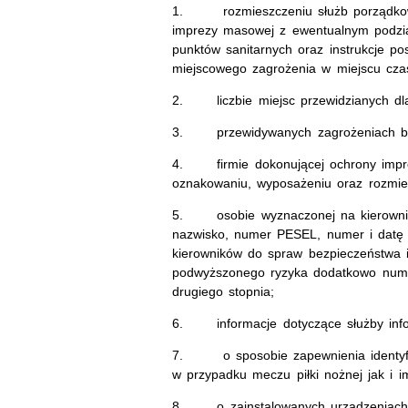
1. rozmieszczeniu służb porządkowyc
imprezy masowej z ewentualnym podzia
punktów sanitarnych oraz instrukcje po
miejscowego zagrożenia w miejscu cza
2. liczbie miejsc przewidzianych dla
3. przewidywanych zagrożeniach bez
4. firmie dokonującej ochrony impre
oznakowaniu, wyposażeniu oraz rozmies
5. osobie wyznaczonej na kierownika
nazwisko, numer PESEL, numer i datę 
kierowników do spraw bezpieczeństwa 
podwyższonego ryzyka dodatkowo numer 
drugiego stopnia;
6. informacje dotyczące służby info
7. o sposobie zapewnienia identyfik
w przypadku meczu piłki nożnej jak i 
8. o zainstalowanych urządzeniach re