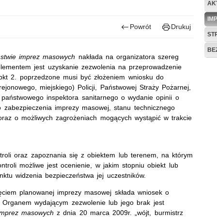
AK
IM
Powrót
Drukuj
ST
BE
ństwie imprez masowych
nakłada na organizatora szereg
lementem jest uzyskanie zezwolenia na przeprowadzenie
 pkt 2. poprzedzone musi być złożeniem wniosku do
onowego, miejskiego) Policji, Państwowej Straży Pożarnej,
 państwowego inspektora sanitarnego o wydanie opinii o
go zabezpieczenia imprezy masowej, stanu technicznego
 oraz o możliwych zagrożeniach mogących wystąpić w trakcie
roli oraz zapoznania się z obiektem lub terenem, na którym
oli możliwe jest ocenienie, w jakim stopniu obiekt lub
nktu widzenia bezpieczeństwa jej uczestników.
częciem planowanej imprezy masowej składa wniosek o
 Organem wydającym zezwolenie lub jego brak jest
 imprez masowych
z dnia 20 marca 2009r. „wójt, burmistrz