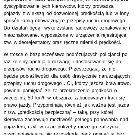
dyscyplinowanie tych kierowców, którzy prowadzą
pojazdy z większą od dozwolonej prędkością lub w inny
sposób łamią obowiązujące przepisy ruchu drogowego.
Do działań będą wykorzystane radiowozy oznakowane i
nieoznakowane, wyposażone w urządzenia rejestrujące
tzw. wideorejestratory oraz ręczne mierniki prędkości.
W trosce o bezpieczeństwo podróżujących policjanci po
raz kolejny apelują o rozwagę i dostosowanie się do
przepisów ruchu drogowego. Przestrzegają, że nie
będzie pobłażliwości dla osób drastycznie naruszających
przepisy ruchu drogowego . Ci, którzy jeżdżą brawurowo,
powinni pamiętać, że za przekroczenie prędkości o
więcej niż 50 km/h w obszarze zabudowanym traci się
prawo jazdy. Przypominają również jak ważna jest jazda
z tzw. „prędkością bezpieczną” – taką, przy której
kierowca zachowuje możliwość pełnego panowania nad
pojazdem, czyli w razie potrzeby może go zatrzymać
przed pojawiającą się przeszkodą bądź ominąć ją bez