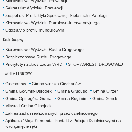
Kierownictwo Wydziału Prewencji
Sekretariat Wydziału Prewencji
Zespół ds. Profilaktyki Społecznej, Nieletnich i Patologii
Kierownictwo Wydziału Patrolowo-Interwencyjnego
Oddziały o profilu mundurowym
Ruch Drogowy
Kierownictwo Wydziału Ruchu Drogowego
Bezpieczeństwo Ruchu Drogowego
Priorytety i zakres zadań WRD
STOP AGRESJI DROGOWEJ
TWÓJ DZIELNICOWY
Ciechanów
Gimna wiejska Ciechanów
Gmina Gołymin-Ośrodek
Gmina Grudusk
Gmina Ojrzeń
Gmina Opinogóra Górna
Gmina Regimin
Gmina Sońsk
Miasto i Gmina Glinojeck
Zakres zadań realizowanych przez dzielnicowego
Aplikacja "Moja Komenda" kontakt z Policją i Dzielnicowymi na
wyciągnięcie ręki